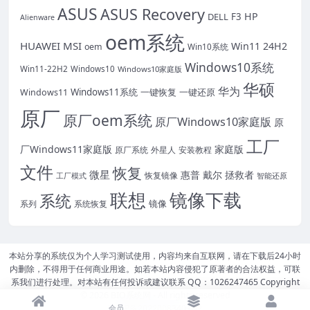
ASUS
ASUS Recovery
HP
DELL
F3
Alienware
oem系统
HUAWEI
MSI
Win11 24H2
oem
Win10系统
Windows10系统
Win11-22H2
Windows10
Windows10家庭版
华硕
华为
Windows11系统
一键恢复
一键还原
Windows11
原厂
原厂oem系统
原厂Windows10家庭版
原
工厂
厂Windows11家庭版
家庭版
外星人
安装教程
原厂系统
文件
恢复
微星
惠普
戴尔
拯救者
恢复镜像
工厂模式
智能还原
联想
镜像下载
系统
镜像
系统恢复
系列
本站分享的系统仅为个人学习测试使用，内容均来自互联网，请在下载后24小时
内删除，不得用于任何商业用途。如若本站内容侵犯了原著者的合法权益，可联
系我们进行处理。对本站有任何投诉或建议联系 QQ：1026247465 Copyright
© 2026
BIO系统网
- All rights reserved
会员
豫ICP备2022008340号-2