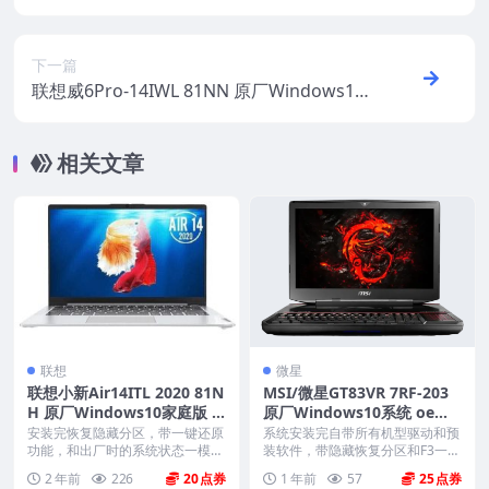
原厂Windows10专业版 oem系统镜像下载
下一篇
联想威6Pro-14IWL 81NN 原厂Windows10
家庭版 oem系统镜像下载
相关文章
联想
微星
联想小新Air14ITL 2020 81N
MSI/微星GT83VR 7RF-203
H 原厂Windows10家庭版 o
原厂Windows10系统 oem
em系统镜像下载
系统 带F3一键恢复
安装完恢复隐藏分区，带一键还原
系统安装完自带所有机型驱动和预
功能，和出厂时的系统状态一模一
装软件，带隐藏恢复分区和F3一键
样。 机型(MTM)...
还原，恢复到新机开...
2 年前
226
20
1 年前
57
25