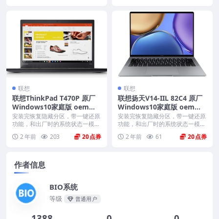
联想
联想
联想ThinkPad T470P 原厂
联想扬天V14-IIL 82C4 原厂
Windows10家庭版 oem系
Windows10家庭版 oem系
统镜像下载
统镜像下载
安装完恢复隐藏分区，带一键还原
安装完恢复隐藏分区，带一键还原
功能，和出厂时的系统状态一模一
功能，和出厂时的系统状态一模一
样。 机型(MTM)...
样。 机型(MTM)...
2 年前
203
20
2 年前
61
20
作者信息
BIO系统
等级
普通用户
1388
0
0