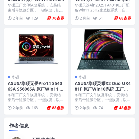
系统 工厂文件 带ASUS Reco
版系统 工厂文件 带ASUS Re
华硕工厂文件恢复系统 ，安装结
华硕天选Air 2025 FA401K出厂配
very恢复
束后带隐藏分区，一键恢复，以及
covery恢复
备Win11 25H2家庭版系统，自...
机器所有驱动软件。 ...
2 年前
129
70
2 月前
51
68
华硕
华硕
ASUS/华硕无畏Pro14 S540
ASUS/华硕灵耀X2 Duo UX4
6SA S5606SA 原厂Win11 2
81F 原厂Win10系统 工厂文
4H2系统 工厂文件 带ASUS
件 带ASUS Recovery恢复
华硕工厂文件恢复系统 ，安装结
华硕工厂文件恢复系统 ，安装结
Recovery恢复
束后带隐藏分区，一键恢复，以及
束后带隐藏分区，一键恢复，以及
机器所有驱动软件。 ...
机器所有驱动软件。 ...
2 年前
168
88
2 年前
74
48
作者信息