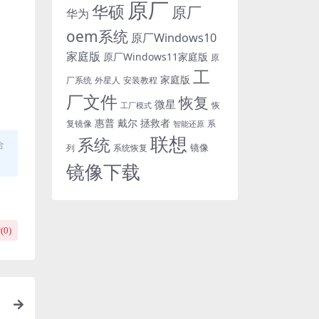
原厂
华硕
原厂
华为
oem系统
原厂Windows10
家庭版
原厂Windows11家庭版
原
工
家庭版
外星人
安装教程
厂系统
厂文件
恢复
微星
恢
工厂模式
惠普
戴尔
拯救者
复镜像
智能还原
系
联想
系统
合
镜像
系统恢复
列
镜像下载
(
0
)