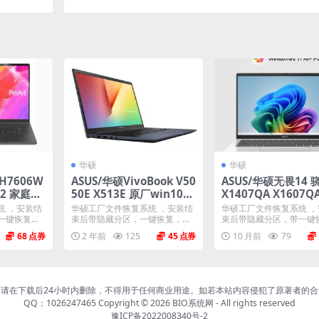
非工厂模式
厂模式 带ASUS Recovery恢复功能
华硕
华硕
H7606W
ASUS/华硕VivoBook V50
ASUS/华硕无畏14 
H2 家庭版
50E X513E 原厂win10系
X1407QA X1607Q
SUS Re
统 工厂文件 带ASUS Reco
Win11 24H2 家
统 ，安装结
华硕工厂文件恢复系统 ，安装结
华硕工厂文件恢复系统 
very恢复
工厂文件 带ASUS Re
一键恢复，
束后带隐藏分区，一键恢复，以
束后带隐藏分区，带一键
...
及机器所有驱动软件。 ...
以及机器所有的驱动和软..
ry恢复
68
2 年前
125
45
10 月前
79
请在下载后24小时内删除，不得用于任何商业用途。如若本站内容侵犯了原著者的
QQ：1026247465 Copyright © 2026
BIO系统网
- All rights reserved
豫ICP备2022008340号-2