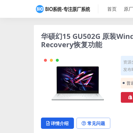
首页
原厂
华硕幻15 GU502G 原装Wi
Recovery恢复功能
资源
发布时
普
详情介绍
常见问题