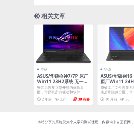
原 
相关文章
华硕
华硕
ASUS/华硕枪神7/7P 原厂
ASUS/华硕创16 
Win11 23H2系统 无一键
原厂Win11 24
还原 非工厂模式
系统 工厂文件 带A
安装后恢复到您开箱的体验界
华硕工厂文件恢复系
covery恢复
面，带原机所有驱动和软件，包
束后带隐藏分区，带
括myasus mcafe...
以及机器所有的驱动和软
2 年前
221
38
10 月前
36
本站分享的系统仅为个人学习测试使用，内容均来自互联网，