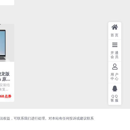
首页
开通
会员
骁龙版
用户
A 原厂
中心
庭版系统
，安装结
cove
恢复，
.
68
QQ
客服
合法权益，可联系我们进行处理。对本站有任何投诉或建议联系