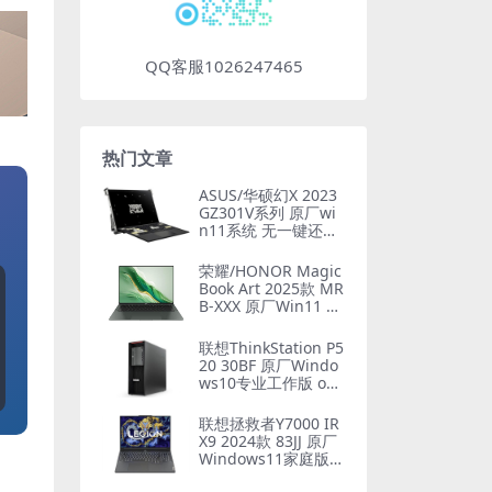
QQ客服1026247465
热门文章
ASUS/华硕幻X 2023
GZ301V系列 原厂wi
n11系统 无一键还原
非工厂模式
荣耀/HONOR Magic
Book Art 2025款 MR
B-XXX 原厂Win11 24
H2系统 工厂文件 带F
10智能还原
联想ThinkStation P5
20 30BF 原厂Windo
ws10专业工作版 oe
m系统镜像下载
联想拯救者Y7000 IR
X9 2024款 83JJ 原厂
Windows11家庭版 o
em系统镜像下载