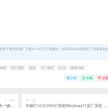
用于商业用途! 下载24小时后尽快删除！如若本站内容侵犯了原著者的
华硕
原厂系统
原装
工厂模式
幻15
恢复功能
分享
收藏
点赞
上一篇
下一篇
统 无一键还
华硕幻16 GU603Z 原装Windows11原厂系统 工