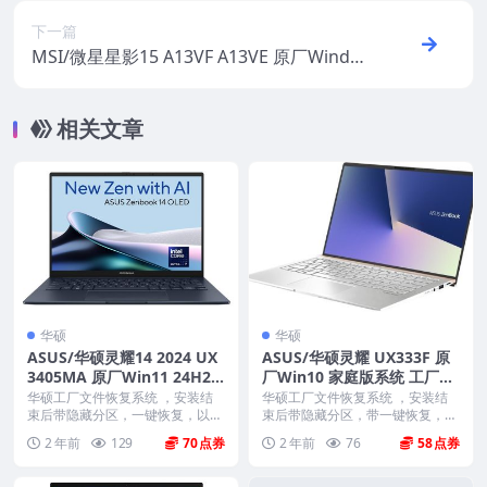
还原
下一篇
MSI/微星星影15 A13VF A13VE 原厂Windo
ws11 22H2系统 工厂文件 带F3一键还原
相关文章
华硕
华硕
ASUS/华硕灵耀14 2024 UX
ASUS/华硕灵耀 UX333F 原
3405MA 原厂Win11 24H2
厂Win10 家庭版系统 工厂文
系统 工厂文件 带ASUS Reco
件 带ASUS Recovery恢复
华硕工厂文件恢复系统 ，安装结
华硕工厂文件恢复系统 ，安装结
very恢复
束后带隐藏分区，一键恢复，以及
束后带隐藏分区，带一键恢复，以
机器所有驱动软件。 ...
及机器所有的驱动和软...
2 年前
129
70
2 年前
76
58