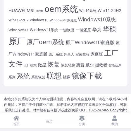
oem系统
HUAWEI
MSI
Win11 24H2
oem
Win10系统
Windows10系统
Win11-22H2
Windows10
Windows10家庭版
华硕
华为
Windows11系统
一键恢复
一键还原
Windows11
原厂
原厂oem系统
原厂Windows10家庭版
原
工厂
厂Windows11家庭版
家庭版
外星人
安装教程
原厂系统
文件
恢复
微星
惠普
戴尔
拯救者
恢复镜像
工厂模式
智能还原
联想
镜像下载
系统
镜像
系统恢复
系列
本站分享的系统仅为个人学习测试使用，内容均来自互联网，请在下载后24小时
内删除，不得用于任何商业用途。如若本站内容侵犯了原著者的合法权益，可联
系我们进行处理。对本站有任何投诉或建议联系 QQ：1026247465 Copyright
© 2026
BIO系统网
- All rights reserved
豫ICP备2022008340号-2
会员
首页
分类
我的