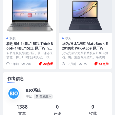
联想
华为
联想威6-14IIL/15IIL ThinkB
华为/HUAWEI MateBook E
ook-14IIL/15IIL 原厂Wind
2019款 PAK-AL09 原厂Win
ows10专业版 oem系统镜像
10-1809系统 工厂文件 带F1
安装完恢复隐藏分区，带一键还原
安装完成华为原装系统自带所有驱
下载
功能，和出厂时的系统状态一模一
0智能还原
动、出厂主题专用壁纸、系统属性
样。 格式：iso ...
联机支持标志、Off...
2 年前
204
20
10 月前
75
68
作者信息
BIO系统
等级
普通用户
1388
0
0
文章
评论
收藏