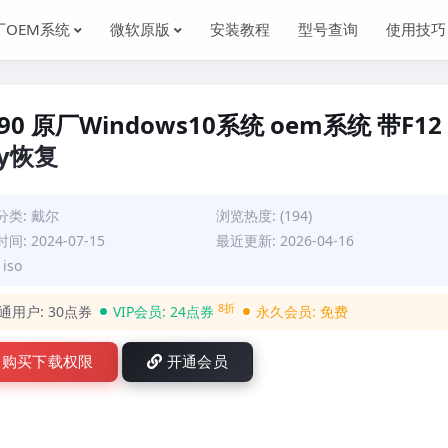
厂OEM系统
微软原版
安装教程
型号查询
使用技巧
5490 原厂Windows10系统 oem系统 带F12
ery恢复
分类:
戴尔
浏览热度: (194)
间: 2024-07-15
最近更新: 2026-04-16
iso
8折
通用户:
30点券
VIP会员:
24点券
永久会员:
免费
购买下载权限
开通会员