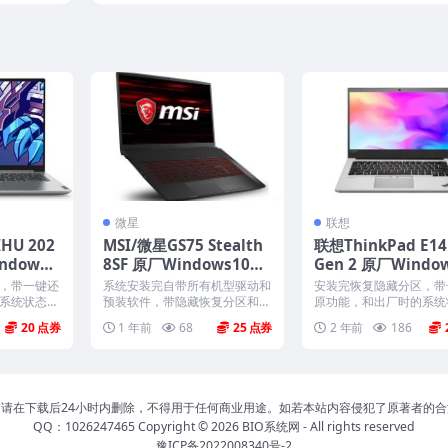
overy恢复
ssist OS Recovery恢复
微星
联想
HU 202
MSI/微星GS75 Stealth
联想ThinkPad E14
ndows1
8SF 原厂Windows10系
Gen 2 原厂Windo
系统镜像下
统 oem系统 带F3一键恢
专业版 oem系统镜
，带一键还
系统安装完自带所有机型驱动和
安装完恢复隐藏分区，带
复
载
系统状态一
预装软件，带隐藏恢复分区和F3
原功能，和出厂时的系统
..
一键还原，恢复到新机开...
模一样。 机型(MTM)...
20
1 年前
68
25
2 年前
186
请在下载后24小时内删除，不得用于任何商业用途。如若本站内容侵犯了原著者的
QQ：1026247465 Copyright © 2026
BIO系统网
- All rights reserved
豫ICP备2022008340号-2