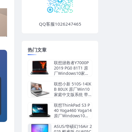
QQ客服1026247465
热门文章
联想拯救者Y7000P
2019 PG0 81T1 原
厂Windows10家庭
中文版恢复镜像 原
厂oem系统
联想小新 510S-14IK
B 80UX 原厂Win10
家庭中文版系统 带
一键还原功能
联想ThinkPad S3 P
40 Yoga460 Yoga14
原厂Windows10专
业版 oem系统镜像
下载
ASUS/华硕幻16Air 2
025 酷睿版 GU605C