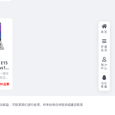
首页
开通
会员
 E15
用户
ws10
中心
像下
一键还
状态一
QQ
20
客服
合法权益，可联系我们进行处理。对本站有任何投诉或建议联系