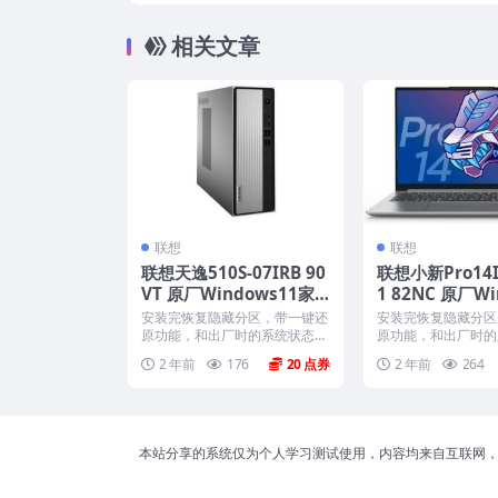
st OS Rec
相关文章
联想
联想
联想天逸510S-07IRB 90
联想小新Pro14I
VT 原厂Windows11家
1 82NC 原厂Wi
庭版 oem系统镜像下载
1家庭版 oem
安装完恢复隐藏分区，带一键还
安装完恢复隐藏分区
载
原功能，和出厂时的系统状态一
原功能，和出厂时的
模一样。 机型(MTM)...
模一样。 机型(MTM).
2 年前
176
20
2 年前
264
本站分享的系统仅为个人学习测试使用，内容均来自互联网，