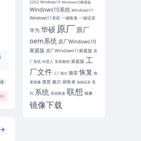
22H2
Windows10
Windows10家庭版
Windows10系统
Windows11
Windows11系统
一键恢复
一键还原
原厂
华硕
原厂
华为
oem系统
原厂Windows10
家庭版
原厂Windows11家庭版
原
的
工
家庭版
外星人
安装教程
厂系统
厂文件
恢复
微星
恢
工厂模式
惠普
戴尔
拯救者
越
复镜像
智能还原
系
联想
系统
镜像
系统恢复
列
(
0
)
镜像下载