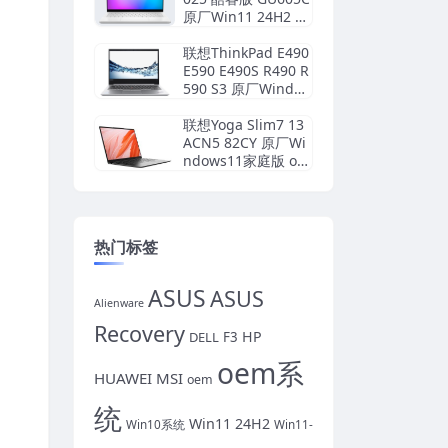
原厂Win11 24H2 专
业工作站版系统 工
厂文件 带ASUS Rec
联想ThinkPad E490
overy恢复
E590 E490S R490 R
590 S3 原厂Windo
ws10专业版 oem系
统镜像下载
联想Yoga Slim7 13
ACN5 82CY 原厂Wi
ndows11家庭版 oe
m系统镜像下载
热门标签
ASUS
ASUS
Alienware
Recovery
HP
DELL
F3
oem系
HUAWEI
MSI
oem
统
Win11 24H2
Win10系统
Win11-