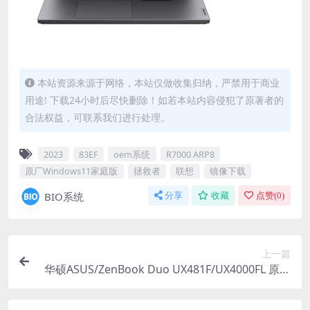
本站资源来源于网络，本站仅做收集归纳，严禁用于商业
用途! 下载24小时后尽快删除！如若本站内容侵犯了原著者的
合法权益，可联系我们进行处理。
2023
83EF
oem系统
R7000 ARP8
原厂Windows11家庭版
拯救者
联想
镜像下载
BIO系统
分享
收藏
点赞(
0
)
上一篇
华硕ASUS/ZenBook Duo UX481F/UX4000FL 原厂
win10系统 工厂模式 带ASUS Recovery恢复功能