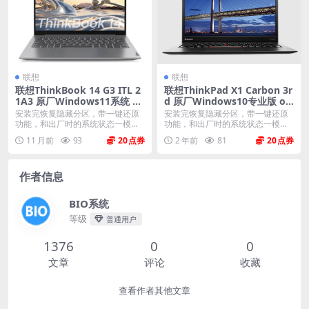
联想
联想
联想ThinkBook 14 G3 ITL 2
联想ThinkPad X1 Carbon 3r
1A3 原厂Windows11系统 oe
d 原厂Windows10专业版 oe
m系统镜像下载
m系统镜像下载
安装完恢复隐藏分区，带一键还原
安装完恢复隐藏分区，带一键还原
功能，和出厂时的系统状态一模一
功能，和出厂时的系统状态一模一
样。 机型(MTM)...
样。 格式：zip ...
11 月前
93
20
2 年前
81
20
作者信息
BIO系统
等级
普通用户
1376
0
0
文章
评论
收藏
查看作者其他文章