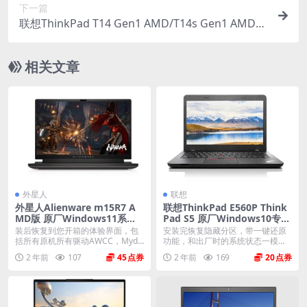
下一篇
联想ThinkPad T14 Gen1 AMD/T14s Gen1 AMD/X
13 Gen1 AMD 原厂Windows11家庭版 oem系统镜
像下载
相关文章
外星人
联想
外星人Alienware m15R7 A
联想ThinkPad E560P Think
MD版 原厂Windows11系统
Pad S5 原厂Windows10专业
oem系统 不带F12功能
版 oem系统镜像下载
装后恢复到您开箱的体验界面，包
安装完恢复隐藏分区，带一键还原
括所有原机所有驱动AWCC，Myde
功能，和出厂时的系统状态一模一
ll、offi...
样。 机型(MTM)...
2 年前
107
45
2 年前
169
20