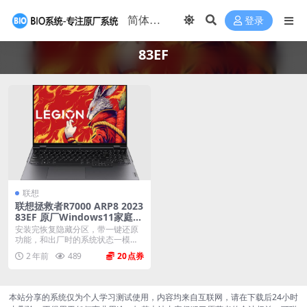
登录
83EF
联想
联想拯救者R7000 ARP8 2023
83EF 原厂Windows11家庭版
oem系统镜像下载
安装完恢复隐藏分区，带一键还原
功能，和出厂时的系统状态一模一
样。 机型(MTM)...
2 年前
489
20
本站分享的系统仅为个人学习测试使用，内容均来自互联网，请在下载后24小时