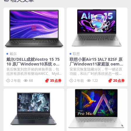
戴尔
联想
戴尔/DELL成就Vostro 15 75
联想小新Air15 IAL7 82SF 原
10 原厂Windows10系统 oe
厂Windows11家庭版 oem系
m系统 不带F12功能
统镜像下载
装后恢复到您开箱的体验界面，包
安装完恢复隐藏分区，带一键还原
括所有原机所有驱动AWCC、Myde
功能，和出厂时的系统状态一模一
ll、offi...
样。 机型(MTM)...
2 年前
68
35
2 年前
122
20