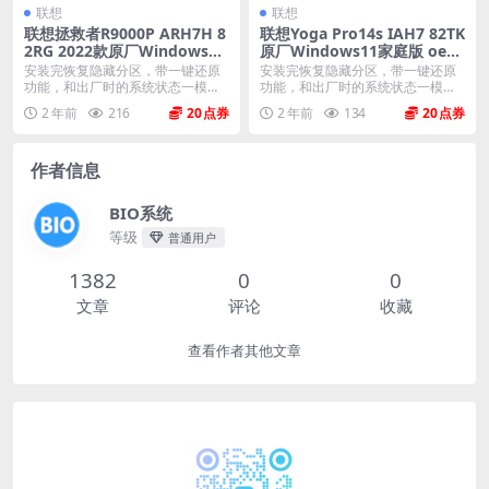
联想
联想
联想拯救者R9000P ARH7H 8
联想Yoga Pro14s IAH7 82TK
2RG 2022款原厂Windows11
原厂Windows11家庭版 oem
家庭中文版恢复镜像 原厂oe
系统镜像下载
安装完恢复隐藏分区，带一键还原
安装完恢复隐藏分区，带一键还原
m系统
功能，和出厂时的系统状态一模一
功能，和出厂时的系统状态一模一
样。 机型(MTM)...
样。 机型(MTM)...
2 年前
216
20
2 年前
134
20
作者信息
BIO系统
等级
普通用户
1382
0
0
文章
评论
收藏
查看作者其他文章