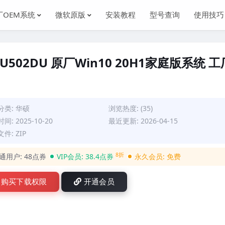
厂OEM系统
微软原版
安装教程
型号查询
使用技巧
GU502DU 原厂Win10 20H1家庭版系统 工
分类:
华硕
浏览热度: (35)
间: 2025-10-20
最近更新: 2026-04-15
件: ZIP
8折
通用户:
48点券
VIP会员:
38.4点券
永久会员:
免费
购买下载权限
开通会员