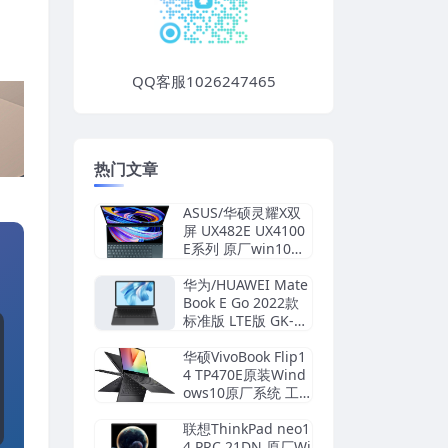
QQ客服1026247465
热门文章
ASUS/华硕灵耀X双
屏 UX482E UX4100
E系列 原厂win10系
统 工厂文件 带FASU
S Recovery恢复
华为/HUAWEI Mate
Book E Go 2022款
标准版 LTE版 GK-G5
6 GK-G58 原厂Win1
1 21H2系统 工厂文
华硕VivoBook Flip1
件 带F10智能还原
4 TP470E原装Wind
ows10原厂系统 工
厂模式 带ASUS Rec
overy恢复功能
联想ThinkPad neo1
4 PRC 21DN 原厂Wi