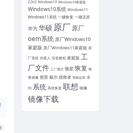
22H2
Windows10
Windows10家庭版
Windows10系统
Windows11
Windows11系统
一键恢复
一键还原
原厂
华硕
原厂
华为
oem系统
原厂Windows10
家庭版
原厂Windows11家庭版
原
工
家庭版
外星人
安装教程
厂系统
厂文件
恢复
微星
恢
工厂模式
惠普
戴尔
拯救者
复镜像
智能还原
系
联想
系统
镜像
系统恢复
列
镜像下载
的
复