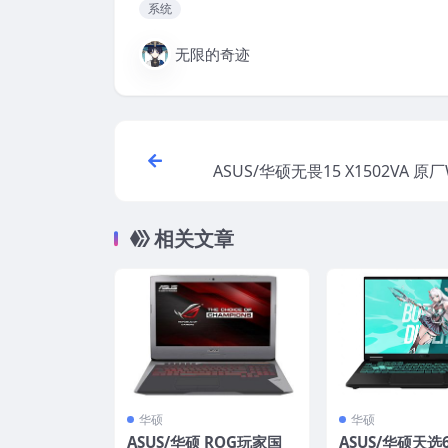
系统
无限的奇迹
ASUS/华硕无畏15 X1502VA 原厂W
2H2 家庭版系统 工厂文件 带ASUS
相关文章
华硕
华硕
ASUS/华硕 ROG玩家国
ASUS/华硕天选6