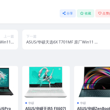
分享
收藏
点赞
上一篇
下一篇
in11 2
ASUS/华硕天选6X T701MF 原厂Win11 2
 Recov
4H2家庭版系统 工厂文件 带ASUS Recov
ery恢复
ery恢复
华硕
华硕
/6Pro
ASUS/华硕天选5 FX607J
ASUS/华硕ZenBook