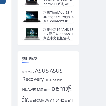
ndows11系统 oem
系统镜像下载
联想ThinkPad S3 P
40 Yoga460 Yoga14
原厂Windows10专
业版 oem系统镜像
下载
联想小新16 IAH8 83
BG 原厂Windows11
家庭中文版恢复镜像
原厂oem系统
热门标签
ASUS
ASUS
Alienware
Recovery
HP
DELL
F3
oem系
HUAWEI
MSI
oem
统
Win11 24H2
Win10系统
Win11-