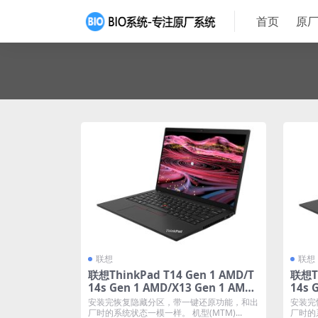
首页
原厂
联想
联想
联想ThinkPad T14 Gen 1 AMD/T
联想Th
14s Gen 1 AMD/X13 Gen 1 AMD
14s 
原厂Windows10家庭版 oem系统
原厂W
安装完恢复隐藏分区，带一键还原功能，和出
安装完
镜像下载
镜像
厂时的系统状态一模一样。 机型(MTM)...
厂时的系