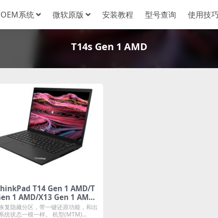
OEM系统
微软原版
安装教程
型号查询
使用技
T14s Gen 1 AMD
inkPad T14 Gen 1 AMD/T
Gen 1 AMD/X13 Gen 1 AMD
indows10专业版 oem系统
恢复隐藏分区，带一键还原功能，和出
下载
统状态一模一样。 机型(MTM)...