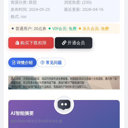
资源分类:
联想
浏览热度: (230)
发布时间: 2024-05-25
最近更新: 2026-04-16
格式: iso
普通用户:
20点券
VIP会员:
免费
永久会员:
免费
购买下载权限
开通会员
详情介绍
常见问题
AI智能摘要
此内容由AI根据文章内容自动生成