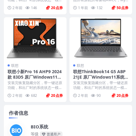
very恢复
样。 机型(MTM)...
ell、offi...
2 年前
146
20
1 年前
132
50
联想
联想
联想小新Pro 16 AHP9 2024
联想ThinkBook14 G5 ABP
款 83D5 原厂Windows11家
21JE 原厂Windows11系统 o
庭版 oem系统镜像下载
em系统镜像下载
安装完恢复隐藏分区，带一键还原
安装完恢复隐藏分区，带一键还原
功能，和出厂时的系统状态一模一
功能，和出厂时的系统状态一模一
样。 机型(MTM)...
样。 机型(MTM)...
2 年前
682
20
2 年前
90
20
作者信息
BIO系统
等级
普通用户