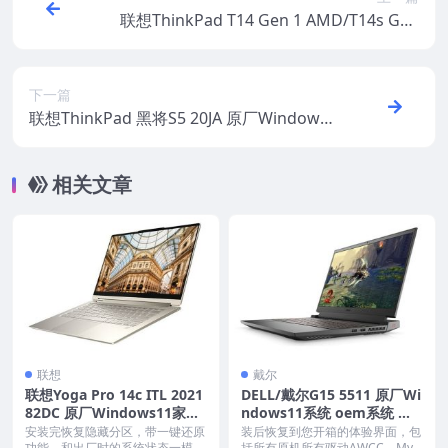
联想ThinkPad T14 Gen 1 AMD/T14s Gen
1 AMD/X13 Gen 1 AMD 原厂Windows10
专业版 oem系统镜像下载
下一篇
联想ThinkPad 黑将S5 20JA 原厂Windows1
0家庭版 oem系统镜像下载
相关文章
联想
戴尔
联想Yoga Pro 14c ITL 2021
DELL/戴尔G15 5511 原厂Wi
82DC 原厂Windows11家庭
ndows11系统 oem系统 带F
版 oem系统镜像下载
12 SupportAssist OS Reco
安装完恢复隐藏分区，带一键还原
装后恢复到您开箱的体验界面，包
功能，和出厂时的系统状态一模一
括所有原机所有驱动AWCC，Myd