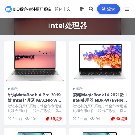
登录
intel处理器
华为
华为
华为MateBook X Pro 2019
荣耀MagicBook14 2021款 i
款 intel处理器 MACHR-W19
ntel处理器 NDR-WFE9HN
Win10家庭版 原厂oem系统
Win10-20H2家庭版 原厂oe
笔记本的原厂系统，带全部专用驱
笔记本的原厂系统，带全部专用驱
动和专用软件，和出厂系统一摸一
m系统
动和专用软件，和出厂系统一摸一
样。不带一键还原功能...
样。不带一键还原功能...
2 年前
104
35
2 年前
94
40