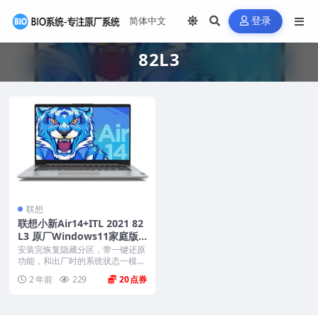
登录
82L3
联想
联想小新Air14+ITL 2021 82
L3 原厂Windows11家庭版
oem系统镜像下载
安装完恢复隐藏分区，带一键还原
功能，和出厂时的系统状态一模一
样。 机型(MTM)...
2 年前
229
20