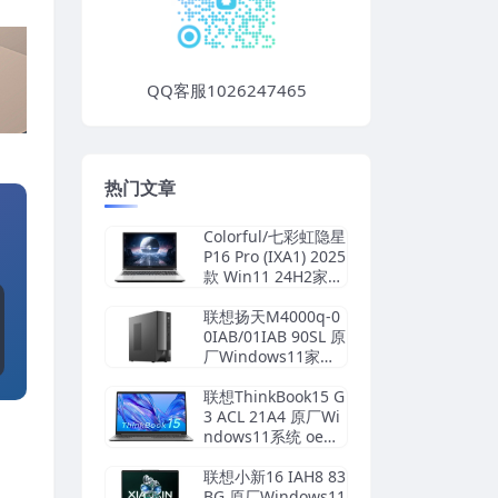
QQ客服1026247465
热门文章
Colorful/七彩虹隐星
P16 Pro (IXA1) 2025
款 Win11 24H2家庭
版原厂OEM系统 带C
OLORFUL一键还原
联想扬天M4000q-0
0IAB/01IAB 90SL 原
厂Windows11家庭
版 oem系统镜像下
载
联想ThinkBook15 G
3 ACL 21A4 原厂Wi
ndows11系统 oem
系统镜像下载
联想小新16 IAH8 83
BG 原厂Windows11