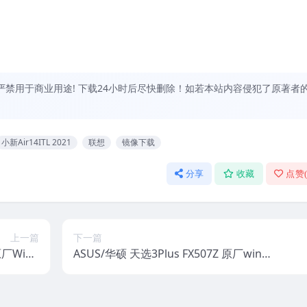
禁用于商业用途! 下载24小时后尽快删除！如若本站内容侵犯了原著者
小新Air14ITL 2021
联想
镜像下载
分享
收藏
点赞
上一篇
下一篇
原厂Wind
ASUS/华硕 天选3Plus FX507Z 原厂win11
统镜像下载
系统 无一键还原 非工厂模式