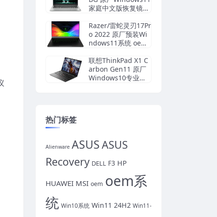
家庭中文版恢复镜像
原厂oem系统
Razer/雷蛇灵刃17Pr
o 2022 原厂预装Wi
ndows11系统 oem
出厂系统
联想ThinkPad X1 C
arbon Gen11 原厂
Windows10专业版
议
oem系统镜像下载
热门标签
ASUS
ASUS
Alienware
Recovery
HP
DELL
F3
oem系
HUAWEI
MSI
oem
统
Win11 24H2
Win10系统
Win11-