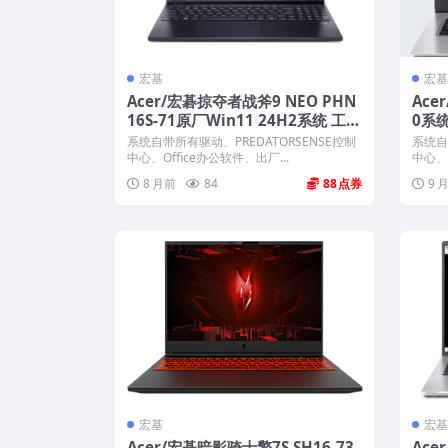
宏基
宏基
Acer/宏碁掠夺者战斧9 NEO PHN
Ace
16S-71原厂Win11 24H2系统 工厂
0系
文件 带一键恢复
系统自带所有驱动、PREDATORSENSE控制
系统自
中心、Office办公软件、出厂...
中心、O
8 月前
84
88
9 
宏基
宏基
Acer/宏碁暗影骑士擎7S SH16-73
Ace