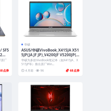
华硕
/ SF5
ASUS/华硕VivoBook_X415JA X51
H2家
5JP(JA JF JP)_V4200JF V5200JP(J
带一键恢复
A JF JP) 原厂Win10 20H2 专业版
6T原厂
华硕为多款VivoBook笔记本（如X415JA、X
工厂文件系统包 带F12 ASUS Reco
515JP等）推出原厂Win...
very恢复
58
4 月前
96
68