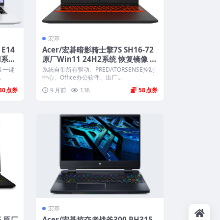
宏基
 E14
Acer/宏碁暗影骑士擎7S SH16-72
M系统
原厂Win11 24H2系统 恢复镜像 带
一键恢复
及一键
系统自带所有驱动、PREDATORSENSE控制
.
中心、Office办公软件、出厂...
30
9 月前
136
58
宏基
F 原厂
Acer/宏碁掠夺者战斧300 PH315-