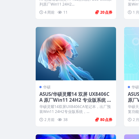
列原厂Win11 24H2...
装Win
4 周前
11
20
1 
华硕
华硕
ASUS/华硕灵耀14 双屏 UX8406C
ASU
A 原厂Win11 24H2 专业版系统 工
原厂W
厂文件 带ASUS Recovery恢复
厂文件
华硕灵耀14双屏UX8406CA笔记本，出厂预
华硕天选
装Win11 24H2专业版系统，...
复功能
2 月前
38
80
2 