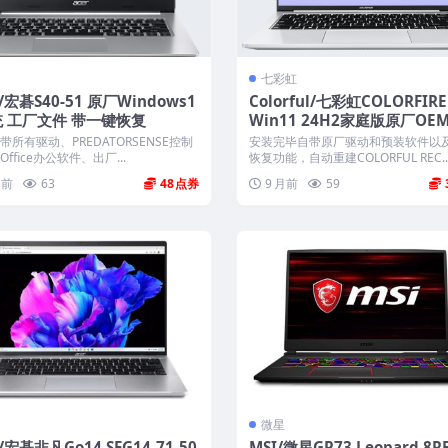
七彩虹
r/宏碁S40-51 原厂Windows1
Colorful/七彩虹COLORFIRE
统 工厂文件 带一键恢复
Win11 24H2家庭版原厂OE
带COLORFUL一键还原
带所有驱动、PREDATORSENSE控制
安装完毕自带原厂驱动和预装软件以
ffice办公软件、出厂...
恢复功能，自动重建COLORFUL REC..
月前
63
48
9 月前
59
微星
r/宏碁非凡Go14 SFG14-71-50
MSI/微星GP73 Leopard 8R