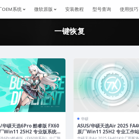
厂OEM系统
微软原版
安装教程
型号查询
使用技巧
一键恢复
华硕
S/华硕天选6Pro 酷睿版 FX60
ASUS/华硕天选Air 2025 FA4
原厂Win11 25H2 专业版系统
原厂Win11 25H2 专业工作
件 带ASUS Recovery恢复
统 工厂文件 带ASUS Recove
选6Pro酷睿版（FX608J系列）出厂预
华硕天选Air 2025 FA401K出厂即配