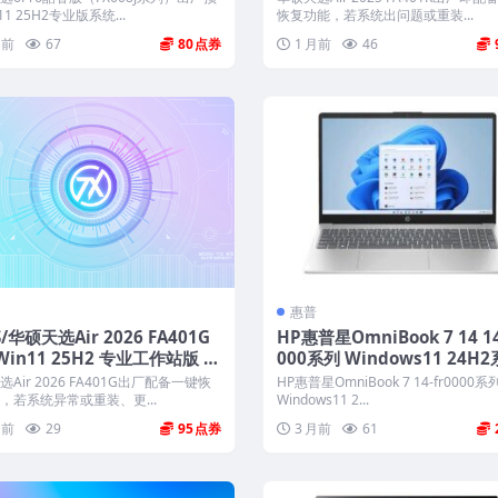
复
11 25H2专业版系统...
恢复功能，若系统出问题或重装...
月前
67
80
1 月前
46
惠普
S/华硕天选Air 2026 FA401G
HP惠普星OmniBook 7 14 14
in11 25H2 专业工作站版 工
000系列 Windows11 24H
 带ASUS Recovery恢复
原厂oem系统下载
Air 2026 FA401G出厂配备一键恢
HP惠普星OmniBook 7 14-fr0000
，若系统异常或重装、更...
Windows11 2...
月前
29
95
3 月前
61