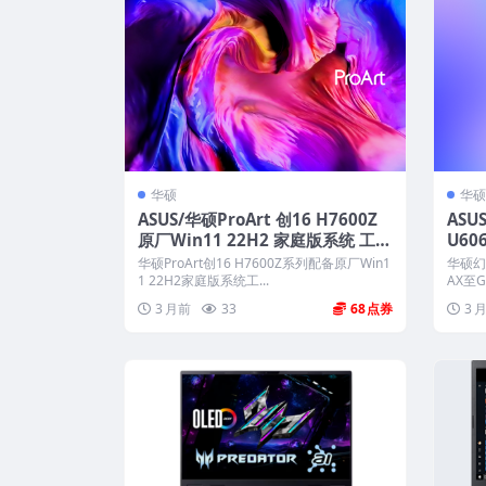
华硕
华硕
ASUS/华硕ProArt 创16 H7600Z
ASU
原厂Win11 22H2 家庭版系统 工厂
U60
文件系统包 带ASUS Recovery恢复
系统 
华硕ProArt创16 H7600Z系列配备原厂Win1
华硕幻1
ver
1 22H2家庭版系统工...
AX至G
3 月前
33
68
3 