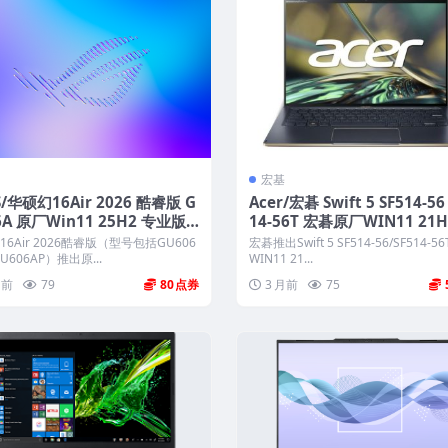
宏基
S/华硕幻16Air 2026 酷睿版 G
Acer/宏碁 Swift 5 SF514-56 
6A 原厂Win11 25H2 专业版
14-56T 宏碁原厂WIN11 21
工厂文件系统包 带ASUS Reco
庭版镜像下载 工厂版 
6Air 2026酷睿版（型号包括GU606
宏碁推出Swift 5 SF514-56/SF514-5
y恢复
U606AP）推出原...
WIN11 21...
月前
79
80
3 月前
75