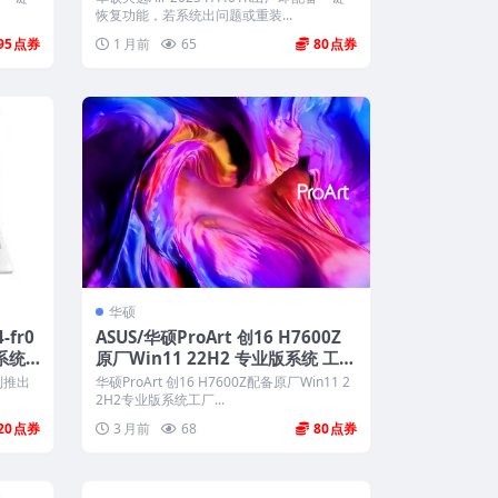
恢复功能，若系统出问题或重装...
95
1 月前
65
80
华硕
-fr0
ASUS/华硕ProArt 创16 H7600Z
2系统
原厂Win11 22H2 专业版系统 工厂
文件系统包 带ASUS Recovery恢复
系列推出
华硕ProArt 创16 H7600Z配备原厂Win11 2
2H2专业版系统工厂...
20
3 月前
68
80