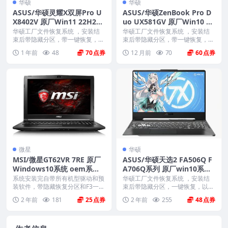
华硕
华硕
ASUS/华硕灵耀X双屏Pro U
ASUS/华硕ZenBook Pro D
X8402V 原厂Win11 22H2专
uo UX581GV 原厂Win10 19
业版系统 工厂文件 带ASUS
H2系统 工厂文件 带ASUS R
华硕工厂文件恢复系统 ，安装结
华硕工厂文件恢复系统 ，安装结
Recovery恢复
束后带隐藏分区，带一键恢复，以
ecovery恢复
束后带隐藏分区，带一键恢复，以
及机器所有的驱动和软...
及机器所有的驱动和软...
1 年前
48
70
12 月前
70
60
微星
华硕
MSI/微星GT62VR 7RE 原厂
ASUS/华硕天选2 FA506Q F
Windows10系统 oem系统
A706Q系列 原厂win10系统
带F3一键恢复
工厂文件 带F12 ASUS Reco
系统安装完自带所有机型驱动和预
华硕工厂文件恢复系统 ，安装结
装软件，带隐藏恢复分区和F3一键
very恢复
束后带隐藏分区，一键恢复，以及
还原，恢复到新机开...
机器所有驱动软件。 ...
2 年前
181
25
2 年前
255
48