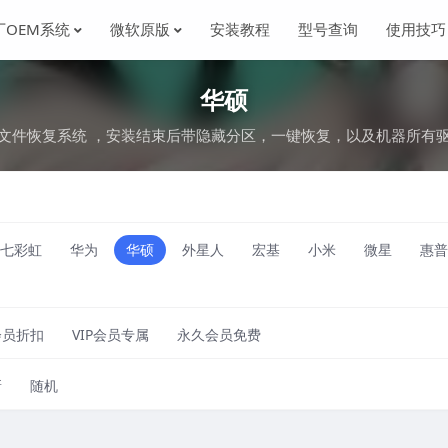
厂OEM系统
微软原版
安装教程
型号查询
使用技巧
华硕
文件恢复系统 ，安装结束后带隐藏分区，一键恢复，以及机器所有
七彩虹
华为
华硕
外星人
宏基
小米
微星
惠普
会员折扣
VIP会员专属
永久会员免费
新
随机