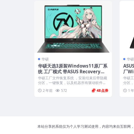
华硕
华硕
华硕天选3原装Windows11原厂系
ASU
统 工厂模式 带ASUS Recovery恢
厂Wi
复功能
件 带
华硕工厂文件恢复系统 ，安装结束后带隐藏
华硕工
分区，一键恢复，以及机器所有驱动软件。
分区，
...
软...
2 年前
572
48
1 
本站分享的系统仅为个人学习测试使用，内容均来自互联网，