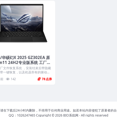
S/华硕幻X 2025 GZ302EA 原
n11 24H2专业版系统 工厂文
ASUS Recovery恢复
厂文件恢复系统 ，安装结束后带隐藏
带一键恢复，以及机器所有的驱动和
年前
142
78
请在下载后24小时内删除，不得用于任何商业用途。如若本站内容侵犯了原著者的
QQ：1026247465 Copyright © 2026
BIO系统网
- All rights reserved