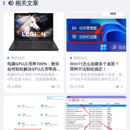
相关文章
系统知识
系统知识
电脑GPU占用率100%：教你
Win11怎么创建多个桌面？
如何轻松解决GPU占用率高
两种方法轻松搞定！
问题！
电脑GPU占用率100%别急着慌！
Win11系统支持创建多个桌面，用
GPU是显卡核心，负责图像视频运
户可在不同桌面独立操作且互不干
算，占用率高说...
扰，还能自定义背...
4 周前
12
6 天前
3