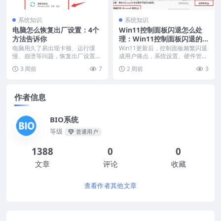
系统知识
系统知识
电脑怎么恢复出厂设置：4个
Win11控制面板闪退怎么处
方法告诉你
理：Win11控制面板闪退的
解决办法
电脑用久了易出现卡顿、运行缓
Win11更新后，控制面板频繁闪退
慢、崩溃等问题，恢复出厂设置可
成用户痛点，系统设置、硬件管理
将其还原至初始状态，但...
频频受阻。本文将...
3 周前
7
2 周前
3
作者信息
BIO系统
等级
普通用户
1388
0
0
文章
评论
收藏
查看作者其他文章