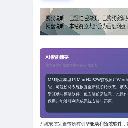
AI智能摘要
此内容由AI根据文章内容自动生成
MSI微星泰坦16 Max HX B2W搭载原厂W
能，可轻松将系统恢复至新机初始状态。该系统专为R
型驱动与预装软件。但安装前需注意，此操作
保用户能够顺利完成系统安装与还原。
系统安装完自带所有机型
驱动和预装软件
，