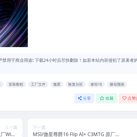
禁用于商业用途! 下载24小时后尽快删除！如若本站内容侵犯了原著者
1
安装教程
工厂文件
微星
恢复分区
泰坦16
驱动预装
分享
收藏
点赞
上一篇
下一篇
原厂Wind
MSI/微星尊爵16 Flip AI+ C3MTG 原厂Wi