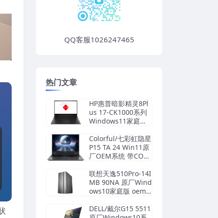
QQ客服1026247465
热门文章
HP惠普暗影精灵8Pl
us 17-CK1000系列
Windows11家庭中
文版 原厂oem系统
Colorful/七彩虹隐星
P15 TA 24 Win11原
厂OEM系统 带COL
ORFUL一键还原
联想天逸510Pro-14I
MB 90NA 原厂Wind
ows10家庭版 oem
系统镜像下载
DELL/戴尔G15 5511
状
原厂Windows10系