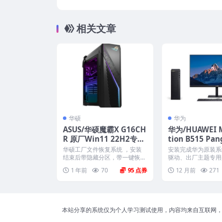
ows11 25H2系统 工厂文件 带F
相关文章
华硕
华为
ASUS/华硕魔霸X G16CH
华为/HUAWEI M
R 原厂Win11 22H2专业
tion B515 Pa
工作站版系统 工厂文件
H9B 原厂Win10
华硕工厂文件恢复系统 ，安装
安装完成华为原装系
带ASUS Recovery恢复
系统 工厂文件 带
结束后带隐藏分区，带一键恢
驱动、出厂主题专用
复，以及机器所有的驱动和软...
属性联机支持标志、Off
还原
1 年前
70
95
12 月前
271
本站分享的系统仅为个人学习测试使用，内容均来自互联网，