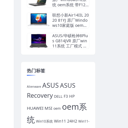
统 oem系统 带F12 S
upportAssist OS Re
covery恢复
联想小新Air14IIL 20
20 81YJ 原厂Windo
ws10家庭版 oem系
统镜像下载
ASUS/华硕枪神8Plu
s G814JVR 原厂win
11系统 工厂模式 带
ASUS Recovery恢复
功能
热门标签
ASUS
ASUS
Alienware
Recovery
HP
DELL
F3
oem系
HUAWEI
MSI
oem
统
Win11 24H2
Win10系统
Win11-