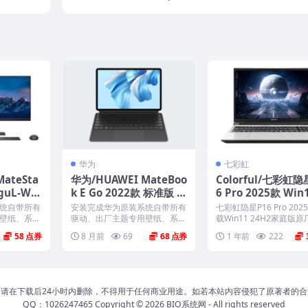
3一键还原
ndows11 25H2系统 工厂文件 带F3一键
还原
华为
七彩虹
ateSta
华为/HUAWEI MateBoo
Colorful/七彩虹隐
nguL-WE
k E Go 2022款 标准版 L
6 Pro 2025款 Win
-20H2
TE版 GK-G56 GK-G58
H2家庭版原厂OE
统自带所有
安装完成华为原装系统自带所有
七彩虹隐星P16 Pro 202
F10智能
原厂Win11 22H2系统
带COLORFUL一键
壁纸、系统
驱动、出厂主题专用壁纸、系统
载Win11 24H2家庭版原
...
属性联机支持标志、Off...
系统...
工厂文件 带F10智能还原
58
8 月前
69
68
1 年前
222
请在下载后24小时内删除，不得用于任何商业用途。如若本站内容侵犯了原著者的
QQ：1026247465 Copyright © 2026
BIO系统网
- All rights reserved