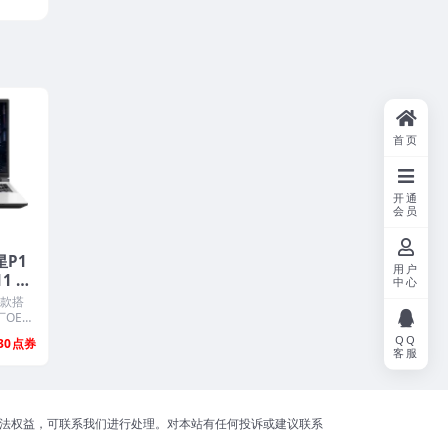
首页
开通
会员
星P1
用户
11 24
中心
M系统
5款搭
还原
厂OEM
QQ
30
客服
合法权益，可联系我们进行处理。对本站有任何投诉或建议联系