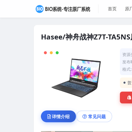
首页
原
Hasee/神舟战神Z7T-TA5
资源
发布时
格式: 
普
详情介绍
常见问题