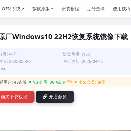
厂OEM系统
微软原版
安装教程
型号查询
使用技巧
NS原厂Windows10 22H2恢复系统镜像下载
分类:
神舟
浏览热度: (136)
间: 2025-06-20
最近更新: 2026-04-15
iso
8折
通用户:
48点券
VIP会员:
38.4点券
永久会员:
免费
购买下载权限
开通会员