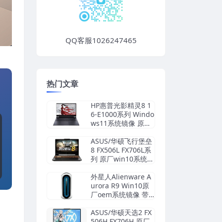
QQ客服1026247465
热门文章
HP惠普光影精灵8 1
6-E1000系列 Windo
ws11系统镜像 原厂
oem系统
ASUS/华硕飞行堡垒
8 FX506L FX706L系
列 原厂win10系统
工厂文件 带F12 ASU
S Recovery恢复
外星人Alienware A
urora R9 Win10原
厂oem系统镜像 带F
12 SupportAssist O
S Recovery一键恢复
ASUS/华硕天选2 FX
506H FX706H 原厂