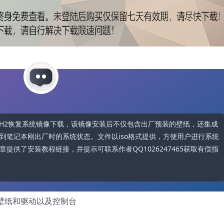
s10 22H2恢复系统镜像下载，该镜像安装后不仅包含出厂预装的壁纸，还集成
到笔记本刚出厂时的系统状态。文件以iso格式提供，方便用户进行系统
提供了安装教程链接，并提示可联系作者QQ1026247465获取有偿指
装壁纸和驱动以及控制台