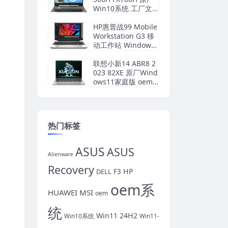
Win10系统 工厂文
件 带FASUS Recove
ry恢复
HP惠普战99 Mobile
Workstation G3 移
动工作站 Windows1
0原厂oem系统镜像
下载
联想小新14 ABR8 2
023 82XE 原厂Wind
ows11家庭版 oem
系统镜像下载
热门标签
ASUS
ASUS
Alienware
Recovery
HP
DELL
F3
oem系
HUAWEI
MSI
oem
统
Win11 24H2
Win10系统
Win11-