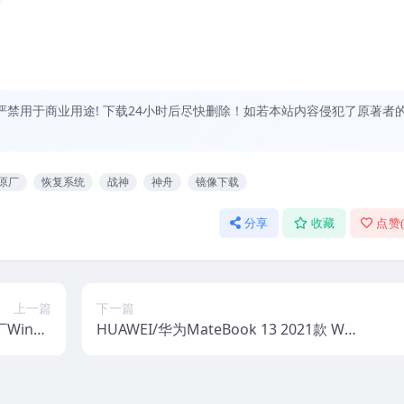
禁用于商业用途! 下载24小时后尽快删除！如若本站内容侵犯了原著者
原厂
恢复系统
战神
神舟
镜像下载
分享
收藏
点赞
上一篇
下一篇
厂Windo
HUAWEI/华为MateBook 13 2021款 WR
统镜像下载
TD-WXX9 WRTD-WFE9Q Win10 20H2家
庭版 原厂oem系统