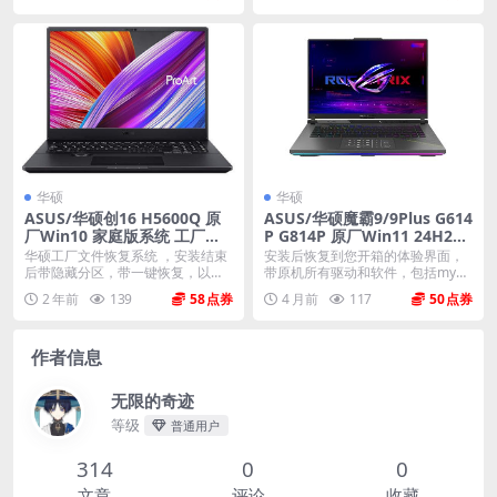
华硕
华硕
ASUS/华硕创16 H5600Q 原
ASUS/华硕魔霸9/9Plus G614
厂Win10 家庭版系统 工厂文
P G814P 原厂Win11 24H2家
件 带ASUS Recovery恢复
庭版系统 非工厂模式
华硕工厂文件恢复系统 ，安装结束
安装后恢复到您开箱的体验界面，
后带隐藏分区，带一键恢复，以及
带原机所有驱动和软件，包括myas
机器所有的驱动和软...
us mcafe...
2 年前
139
58
4 月前
117
50
作者信息
无限的奇迹
等级
普通用户
314
0
0
文章
评论
收藏