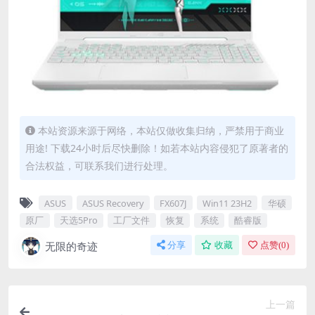
本站资源来源于网络，本站仅做收集归纳，严禁用于商业
用途! 下载24小时后尽快删除！如若本站内容侵犯了原著者的
合法权益，可联系我们进行处理。
ASUS
ASUS Recovery
FX607J
Win11 23H2
华硕
原厂
天选5Pro
工厂文件
恢复
系统
酷睿版
无限的奇迹
分享
收藏
点赞(
0
)
上一篇