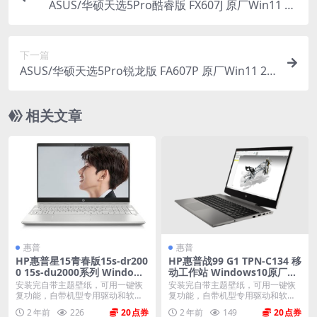
ASUS/华硕天选5Pro酷睿版 FX607J 原厂Win11 22
H2 家庭版系统 工厂文件 带ASUS Recovery恢复
下一篇
ASUS/华硕天选5Pro锐龙版 FA607P 原厂Win11 23
H2 家庭版系统 工厂文件 带ASUS Recovery恢复
相关文章
惠普
惠普
HP惠普星15青春版15s-dr200
HP惠普战99 G1 TPN-C134 移
0 15s-du2000系列 Windows
动工作站 Windows10原厂oe
11原厂oem系统镜像下载
m系统镜像下载
安装完自带主题壁纸，可用一键恢
安装完自带主题壁纸，可用一键恢
复功能，自带机型专用驱动和软
复功能，自带机型专用驱动和软
件，将电脑恢复到出厂时...
件，将电脑恢复到出厂时...
2 年前
226
20
2 年前
149
20