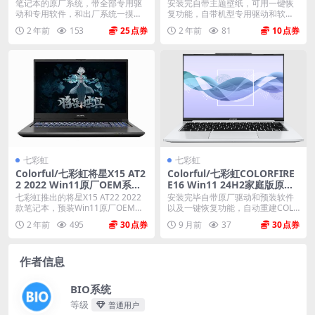
文版 原厂oem系统
m系统镜像
笔记本的原厂系统，带全部专用驱
安装完自带主题壁纸，可用一键恢
动和专用软件，和出厂系统一摸一
复功能，自带机型专用驱动和软
样。不带一键还原功能...
件，将电脑恢复到出厂时...
2 年前
153
25
2 年前
81
10
七彩虹
七彩虹
Colorful/七彩虹将星X15 AT2
Colorful/七彩虹COLORFIRE
2 2022 Win11原厂OEM系统
E16 Win11 24H2家庭版原厂
带COLORFUL一键还原
OEM系统 带COLORFUL一键
七彩虹推出的将星X15 AT22 2022
安装完毕自带原厂驱动和预装软件
还原
款笔记本，预装Win11原厂OEM系
以及一键恢复功能，自动重建COLO
统...
RFUL REC...
2 年前
495
30
9 月前
37
30
作者信息
BIO系统
等级
普通用户