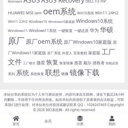
ASUS
ASUS Recovery
HP
DELL
F3
Alienware
oem系统
HUAWEI
MSI
Win11 24H2
oem
Win10系统
Windows10系统
Win11-22H2
Windows10
Windows10家庭版
华硕
华为
Windows11系统
一键恢复
一键还原
Windows11
原厂
原厂oem系统
原厂Windows10家庭版
原
工厂
厂Windows11家庭版
家庭版
外星人
安装教程
原厂系统
文件
恢复
微星
惠普
戴尔
拯救者
恢复镜像
工厂模式
智能还原
联想
镜像下载
系统
镜像
系统恢复
系列
本站分享的系统仅为个人学习测试使用，内容均来自互联网，请在下载后24小时
内删除，不得用于任何商业用途。如若本站内容侵犯了原著者的合法权益，可联
系我们进行处理。对本站有任何投诉或建议联系 QQ：1026247465 Copyright
© 2026
BIO系统网
- All rights reserved
豫ICP备2022008340号-2
会员
首页
分类
我的