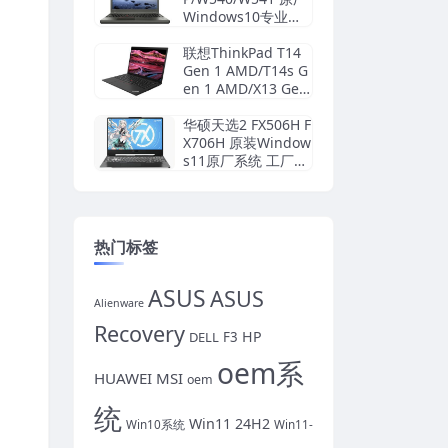
Windows10专业版
oem系统镜像下载
联想ThinkPad T14
Gen 1 AMD/T14s G
en 1 AMD/X13 Gen
1 AMD 原厂Windo
ws10家庭版 oem系
华硕天选2 FX506H F
统镜像下载
X706H 原装Window
s11原厂系统 工厂模
式 带ASUS Recover
y恢复功能
热门标签
ASUS
ASUS
Alienware
Recovery
HP
DELL
F3
oem系
HUAWEI
MSI
oem
统
Win11 24H2
Win10系统
Win11-