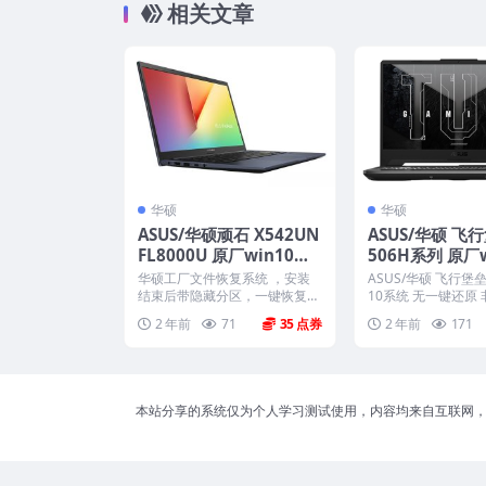
相关文章
华硕
华硕
ASUS/华硕顽石 X542UN
ASUS/华硕 飞行
FL8000U 原厂win10系
506H系列 原厂
统 工厂文件 带ASUS Rec
统 无一键还原 
华硕工厂文件恢复系统 ，安装
ASUS/华硕 飞行堡垒
overy恢复
式
结束后带隐藏分区，一键恢复，
10系统 无一键还原
以及机器所有驱动软件。 ...
大小：1...
2 年前
71
35
2 年前
171
本站分享的系统仅为个人学习测试使用，内容均来自互联网，