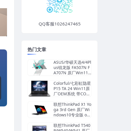
QQ客服1026247465
热门文章
ASUS/华硕天选4/4Pl
us锐龙版 FA507N F
A707N 原厂Win11
24H2家庭版系统 工
厂文件 带ASUS Rec
Colorful/七彩虹隐星
overy恢复
P15 TA 24 Win11原
厂OEM系统 带COL
ORFUL一键还原
联想ThinkPad X1 Yo
ga 3rd Gen 原厂Wi
ndows10专业版 oe
m系统镜像下载
联想ThinkPad T540
P/W540/W541 原厂