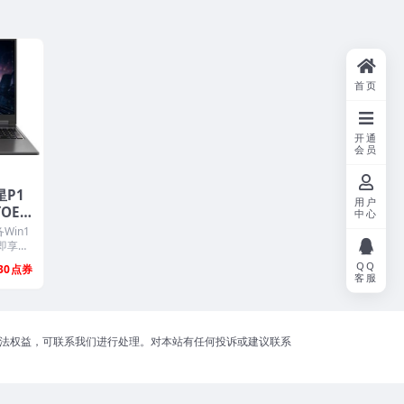
首页
开通
会员
星P1
用户
厂OE
中心
UL一
Win1
即享原
QQ
30
客服
合法权益，可联系我们进行处理。对本站有任何投诉或建议联系