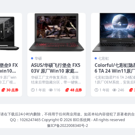
华硕
七彩虹
堡垒9 FX
ASUS/华硕飞行堡垒 FX5
Colorful/七彩虹隐
win10系
03V 原厂Win10 家庭版
6 TA 24 Win11原
非工厂模
系统 工厂文件 带ASUS R
M系统 带COLORF
9 原厂win
华硕工厂文件恢复系统 ，安装
七彩虹隐星P16 TA 24配备
ecovery恢复
键还原
 非工厂模式
结束后带隐藏分区，带一键恢
1原厂OEM系统，安装后
复，以及机器所有的驱动和软...
厂驱动与预...
30
1 年前
116
48
1 年前
246
请在下载后24小时内删除，不得用于任何商业用途。如若本站内容侵犯了原著者的
QQ：1026247465 Copyright © 2026
BIO系统网
- All rights reserved
豫ICP备2022008340号-2