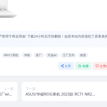
禁用于商业用途! 下载24小时后尽快删除！如若本站内容侵犯了原著者
Win11系统
华硕
原厂
天选air
工厂文件
恢复
分享
收藏
点赞
上一篇
下一篇
原厂win1
ASUS/华硕ROG掌机 2023款 RC71 NR23
very恢复
01原厂win11系统 工厂文件 带ASUS Rec
overy恢复