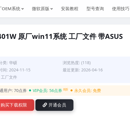
厂OEM系统
微软原版
安装教程
型号查询
使用技巧
FA401W 原厂win11系统 工厂文件 带ASUS
分类:
华硕
浏览热度: (118)
间: 2024-11-15
最近更新: 2026-04-16
: 工厂文件
8折
通用户:
70点券
VIP会员:
56点券
永久会员:
免费
购买下载权限
开通会员