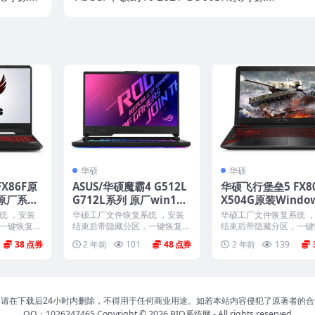
Recove
win10系统 工厂文件 带F12 ASUS Recove
ry恢复
ry恢复
华硕
华硕
X86F原
ASUS/华硕魔霸4 G512L
华硕飞行堡垒5 FX80
0原厂系统
G712L系列 原厂win10
X504G原装Windo
 Recov
系统 工厂文件 带F12 AS
原厂系统 工厂模式 
统 ，安装
华硕工厂文件恢复系统 ，安装
华硕工厂文件恢复系统 
US Recovery恢复
US Recovery恢复
一键恢复，
结束后带隐藏分区，一键恢复，
结束后带隐藏分区，一键
 ...
以及机器所有驱动软件。 ...
以及机器所有驱动软件。 .
38
2 年前
101
48
2 年前
139
请在下载后24小时内删除，不得用于任何商业用途。如若本站内容侵犯了原著者的
QQ：1026247465 Copyright © 2026
BIO系统网
- All rights reserved