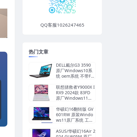
QQ客服1026247465
热门文章
DELL戴尔G3 3590
原厂Windows10系
统 oem系统 不带F1
2功能
联想拯救者Y9000X I
RX9 2024款 83FD
原厂Windows11家
庭版 oem系统镜像
下载
华硕幻16翻转版 GV
601RW 原装Windo
ws11原厂系统 工厂
模式 带ASUS Recov
ery恢复功能
ASUS/华硕幻16Air 2
024 GU605M 原厂