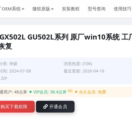
厂OEM系统
微软原版
安装教程
型号查询
使用技巧
 GX502L GU502L系列 原厂win10系统 工
y恢复
分类:
华硕
浏览热度: (106)
间: 2024-07-08
最近更新: 2026-04-16
ZIP
8折
通用户:
48点券
VIP会员:
38.4点券
永久会员:
免费
购买下载权限
开通会员