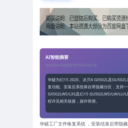
AI智能摘要
此内容由AI根据文章内容自动生成
华硕为幻15 2020、冰刃4 GX502L及GU50
复功能。安装后系统将自带隐藏分区，支持一
GX502LWS/LXS及幻15 GU502LWS/
程详见相关链接，操作简便。
华硕工厂文件恢复系统 ，安装结束后带隐