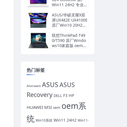
Win11 24H2 专业版
系统 工厂文件 带AS
US Recovery恢复
ASUS/华硕灵耀X双
屏UX482E UX4100E
原厂Win10 20H2家
庭版系统 非工厂模
式
联想ThinkPad T49
0/T590 原厂Windo
ws10家庭版 oem系
统镜像下载
热门标签
ASUS
ASUS
Alienware
Recovery
HP
DELL
F3
oem系
HUAWEI
MSI
oem
统
Win11 24H2
Win10系统
Win11-