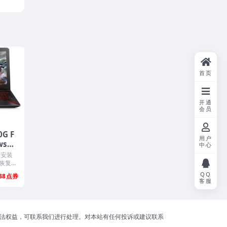
首页
开通
会员
G F
用户
ws10
中心
带AS
，安装
功能
恢复，
..
QQ
38
客服
合法权益，可联系我们进行处理。对本站有任何投诉或建议联系