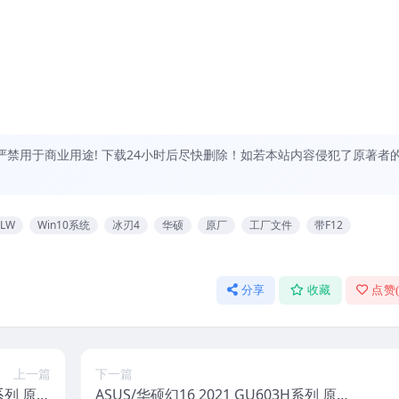
禁用于商业用途! 下载24小时后尽快删除！如若本站内容侵犯了原著者
2LW
Win10系统
冰刃4
华硕
原厂
工厂文件
带F12
分享
收藏
点赞
上一篇
下一篇
R系列 原厂
ASUS/华硕幻16 2021 GU603H系列 原厂