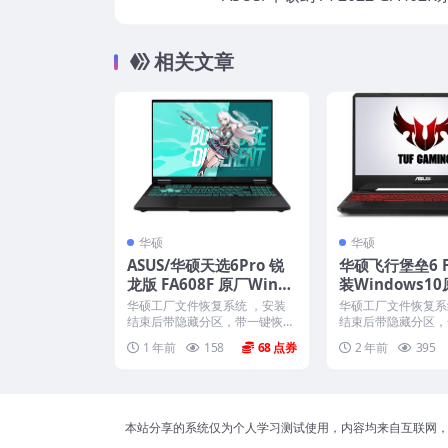
win11系统 工厂文件 带F12 ASUS 
相关文章
华硕
华硕
ASUS/华硕天选6Pro 锐
华硕飞行堡垒6 F
龙版 FA608F 原厂Win11
装Windows1
24H2 家庭版系统 工厂文
工厂模式 带ASUS
华硕工厂文件恢复系统 ，安装
华硕工厂文件恢复系
件 带ASUS Recovery恢
ery恢复功能
结束后带隐藏分区，带一键恢
结束后带隐藏分区，
复，以及机器所有的驱动和软...
以及机器所有驱动软件。
复
1 年前
158
68
2 年前
395
本站分享的系统仅为个人学习测试使用，内容均来自互联网，