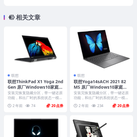
11系统 oem系统 不带F12功能
相关文章
联想
联想
联想ThinkPad X1 Yoga 2nd
联想Yoga14sACH 2021 82
Gen 原厂Windows10家庭版
MS 原厂Windows10家庭版
oem系统镜像下载
oem系统镜像下载
安装完恢复隐藏分区，带一键还原
安装完恢复隐藏分区，带一键还原
功能，和出厂时的系统状态一模一
功能，和出厂时的系统状态一模一
样。 机型(MTM)...
样。 机型(MTM)...
2 年前
74
20
2 年前
234
20