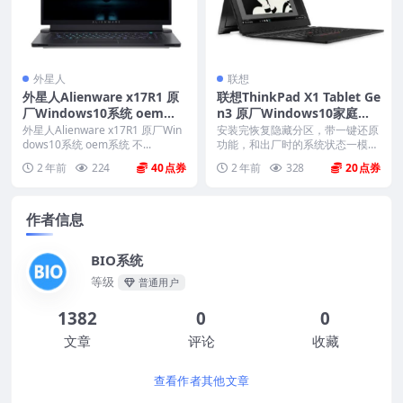
外星人
联想
外星人Alienware x17R1 原
联想ThinkPad X1 Tablet Ge
厂Windows10系统 oem系
n3 原厂Windows10家庭版
统 不带F12一键还原
oem系统镜像下载
外星人Alienware x17R1 原厂Win
安装完恢复隐藏分区，带一键还原
dows10系统 oem系统 不...
功能，和出厂时的系统状态一模一
样。 机型(MTM)...
2 年前
224
40
2 年前
328
20
作者信息
BIO系统
等级
普通用户
1382
0
0
文章
评论
收藏
查看作者其他文章