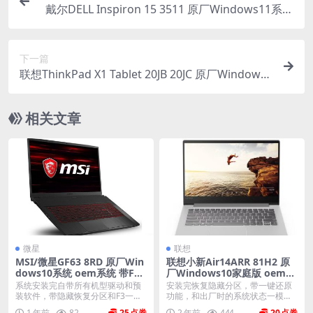
戴尔DELL Inspiron 15 3511 原厂Windows11系统
oem系统 不带F12功能
下一篇
联想ThinkPad X1 Tablet 20JB 20JC 原厂Windows1
0家庭版 oem系统镜像下载
相关文章
微星
联想
MSI/微星GF63 8RD 原厂Win
联想小新Air14ARR 81H2 原
dows10系统 oem系统 带F3
厂Windows10家庭版 oem系
一键恢复
统镜像下载
系统安装完自带所有机型驱动和预
安装完恢复隐藏分区，带一键还原
装软件，带隐藏恢复分区和F3一键
功能，和出厂时的系统状态一模一
还原，恢复到新机开...
样。 机型(MTM)...
1 年前
82
25
2 年前
444
20