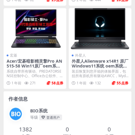
宏基
外星人
Acer/宏碁暗影精灵擎Pro AN
外星人Alienware x14R1 原厂
515-58 Win11原厂oem系统
Windows11系统 oem系统
工厂模式 恢复出厂系统
带F12 SupportAssist OS Re
系统自带所有驱动、PREDATORSE
装后恢复到您开箱的体验界面，包
covery恢复
NSE控制中心、Office办公软件、出
括所有原机所有驱动AWCC，Myde
厂...
ll、offi...
1 年前
271
58
1 年前
132
55
作者信息
BIO系统
等级
普通用户
1382
0
0