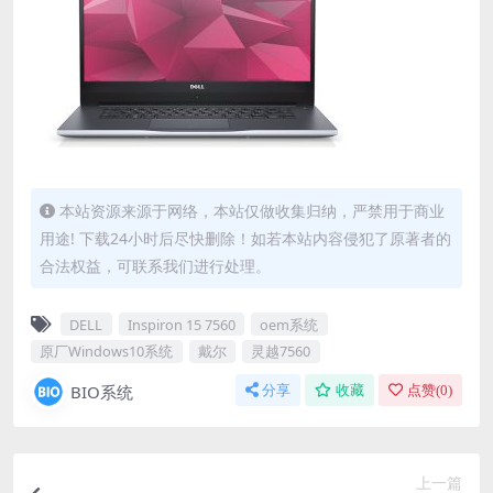
本站资源来源于网络，本站仅做收集归纳，严禁用于商业
用途! 下载24小时后尽快删除！如若本站内容侵犯了原著者的
合法权益，可联系我们进行处理。
DELL
Inspiron 15 7560
oem系统
原厂Windows10系统
戴尔
灵越7560
BIO系统
分享
收藏
点赞(
0
)
上一篇