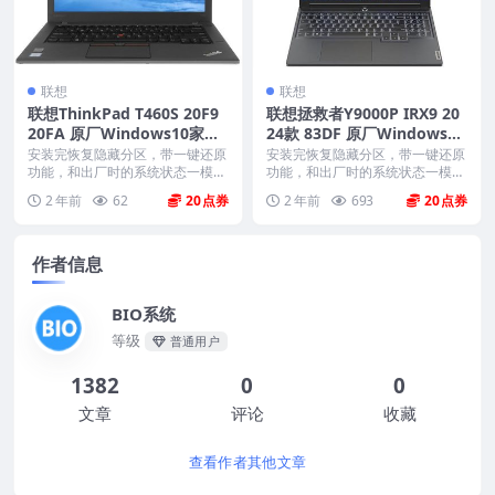
联想
联想
联想ThinkPad T460S 20F9
联想拯救者Y9000P IRX9 20
20FA 原厂Windows10家庭
24款 83DF 原厂Windows11
版 oem系统镜像下载
家庭版 oem系统镜像下载
安装完恢复隐藏分区，带一键还原
安装完恢复隐藏分区，带一键还原
功能，和出厂时的系统状态一模一
功能，和出厂时的系统状态一模一
样。 机型(MTM)...
样。 机型(MTM)...
2 年前
62
20
2 年前
693
20
作者信息
BIO系统
等级
普通用户
1382
0
0
文章
评论
收藏
查看作者其他文章