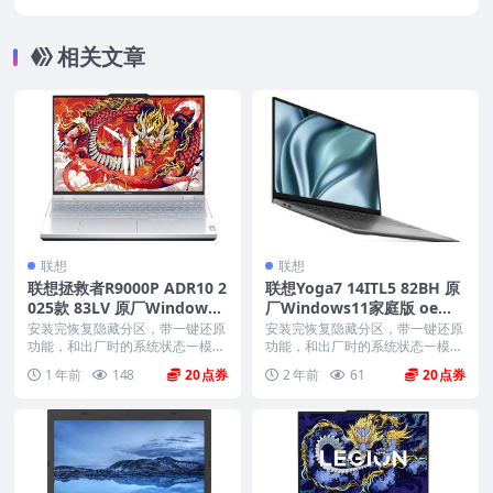
ows11家庭版 oem系统镜像下载
相关文章
联想
联想
联想拯救者R9000P ADR10 2
联想Yoga7 14ITL5 82BH 原
025款 83LV 原厂Windows1
厂Windows11家庭版 oem
1家庭版 oem系统镜像下载
系统镜像下载
安装完恢复隐藏分区，带一键还原
安装完恢复隐藏分区，带一键还原
功能，和出厂时的系统状态一模一
功能，和出厂时的系统状态一模一
样。 机型(MTM)...
样。 机型(MTM)...
1 年前
148
20
2 年前
61
20