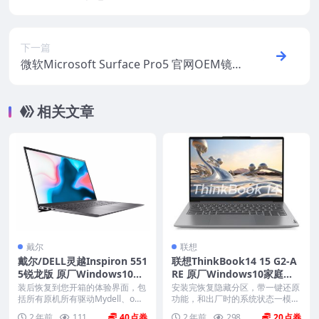
ows10家庭版 oem系统镜像下载
下一篇
微软Microsoft Surface Pro5 官网OEM镜
像系统
相关文章
戴尔
联想
戴尔/DELL灵越Inspiron 551
联想ThinkBook14 15 G2-A
5锐龙版 原厂Windows10系
RE 原厂Windows10家庭版
统 oem系统 不带F12功能
oem系统镜像下载
装后恢复到您开箱的体验界面，包
安装完恢复隐藏分区，带一键还原
括所有原机所有驱动Mydell、offic
功能，和出厂时的系统状态一模一
e、mc...
样。 机型(MTM)...
2 年前
111
40
2 年前
298
20