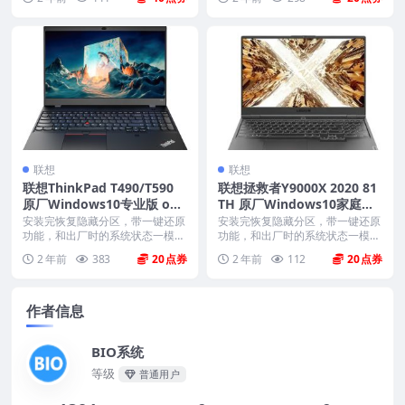
联想
联想
联想ThinkPad T490/T590
联想拯救者Y9000X 2020 81
原厂Windows10专业版 oe
TH 原厂Windows10家庭中
m系统镜像下载
文版恢复镜像 原厂oem系统
安装完恢复隐藏分区，带一键还原
安装完恢复隐藏分区，带一键还原
功能，和出厂时的系统状态一模一
功能，和出厂时的系统状态一模一
样。 机型(MTM)...
样。 机型(MTM)...
2 年前
383
20
2 年前
112
20
作者信息
BIO系统
等级
普通用户