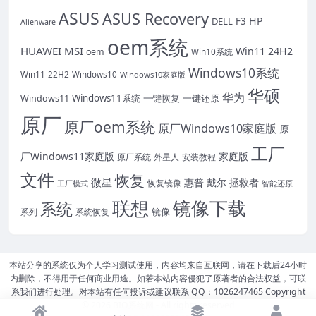
ASUS
ASUS Recovery
HP
DELL
F3
Alienware
oem系统
HUAWEI
MSI
Win11 24H2
oem
Win10系统
Windows10系统
Win11-22H2
Windows10
Windows10家庭版
华硕
华为
Windows11系统
一键恢复
一键还原
Windows11
原厂
原厂oem系统
原厂Windows10家庭版
原
工厂
厂Windows11家庭版
家庭版
原厂系统
外星人
安装教程
文件
恢复
微星
惠普
戴尔
拯救者
恢复镜像
工厂模式
智能还原
联想
镜像下载
系统
镜像
系统恢复
系列
本站分享的系统仅为个人学习测试使用，内容均来自互联网，请在下载后24小时
内删除，不得用于任何商业用途。如若本站内容侵犯了原著者的合法权益，可联
系我们进行处理。对本站有任何投诉或建议联系 QQ：1026247465 Copyright
© 2026
BIO系统网
- All rights reserved