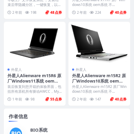
ry恢复功能
束后带隐藏分区，一键恢复，以及
dows10系统 oem系统 不...
机器所有驱动软件。 ...
2 年前
198
48
2 年前
224
40
外星人
外星人
外星人Alienware m15R6 原
外星人Alienware m15R2 原
厂Windows11系统 oem系
厂Windows10系统 oem系
统 带F12 SupportAssist OS
统 不带F12一键还原
装后恢复到您开箱的体验界面，包
外星人Alienware m15R2 原厂Win
Recovery恢复
括所有原机所有驱动AWCC，Myd
dows10系统 oem系统 不...
ell、offi...
1 年前
98
55
2 年前
147
40
作者信息
BIO系统