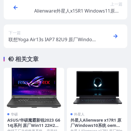
上一篇
Alienware外星人x15R1 Windows11原厂o
em系统 带F12 SupportAssist OS Recover
y一键恢复
下一篇
联想Yoga Air13s IAP7 82U9 原厂Windows
11家庭版 oem系统镜像下载
相关文章
华硕
外星人
ASUS/华硕魔霸新锐2023 G6
外星人Alienware x17R1 原
14J系列 原厂Win11 22H2系
厂Windows10系统 oem系
统 工厂模式 带ASUS Recove
统 不带F12一键还原
华硕工厂文件恢复系统 ，安装结
外星人Alienware x17R1 原厂Win