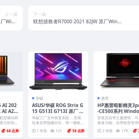
上一篇
下一篇
原厂Wind
联想拯救者R7000 2021 82JW 原厂Windo
厂oem系
ws10家庭中文版恢复镜像 原厂oem系统
统
华硕
惠普
AI 202
ASUS/华硕 ROG Strix G
HP惠普暗影精灵3pr
X AI A2X
15 G513I G713I 原厂 W
-CE500系列 Wind
ows11系
in10 家庭版系统 工厂文
0原厂oem系统镜
机型驱动和
华硕工厂文件恢复系统 ，安装
安装完自带主题壁纸，可
F3一键还
件 带ASUS Recovery恢
复分区和F3
结束后带隐藏分区，带一键恢
恢复功能，自带机型专用
新...
复，以及机器所有的驱动和软...
软件，将电脑恢复到出厂时.
复
68
1 年前
131
58
2 年前
179