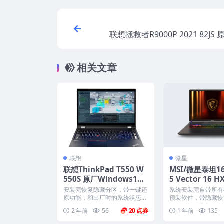
联想拯救者R9000P 2021 82JS 
ows10家庭中文版恢复镜像 原
相关文章
联想
微星
联想ThinkPad T550 W
MSI/微星泰坦16 
550S 原厂Windows10
5 Vector 16 H
专业版 oem系统镜像下
WIG 原厂Wind
安装完恢复隐藏分区，带一键还
系统安装完自带所有
载
统 工厂文件 带
原功能，和出厂时的系统状态一
预装软件，带隐藏恢
模一样。 机型(MTM)...
一键还原，系统恢复到
原
2 年前
56
20
1 年前
135