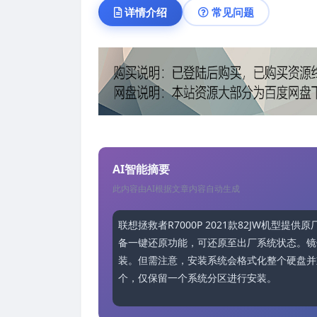
详情介绍
常见问题
AI智能摘要
此内容由AI根据文章内容自动生成
联想拯救者R7000P 2021款82JW机型提
备一键还原功能，可还原至出厂系统状态。镜
装。但需注意，安装系统会格式化整个硬盘并
个，仅保留一个系统分区进行安装。