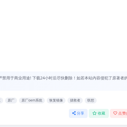
禁用于商业用途! 下载24小时后尽快删除！如若本站内容侵犯了原著者
版
原厂
原厂oem系统
恢复镜像
拯救者
联想
分享
收藏
点赞