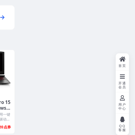
首页
开通
会员
o 15
用户
ows1
中心
像下载
用一键
驱动和
..
QQ
20
客服