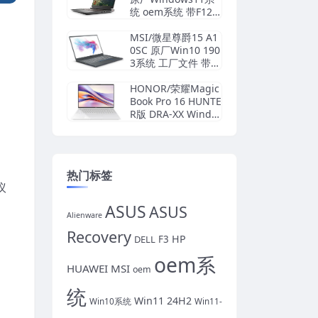
统 oem系统 带F12 S
upportAssist OS Re
covery恢复
MSI/微星尊爵15 A1
0SC 原厂Win10 190
3系统 工厂文件 带F3
一键还原
HONOR/荣耀Magic
Book Pro 16 HUNTE
R版 DRA-XX Windo
ws11 24H2 家庭版
原厂oem系统
热门标签
议
ASUS
ASUS
Alienware
Recovery
HP
DELL
F3
oem系
HUAWEI
MSI
oem
统
Win11 24H2
Win10系统
Win11-