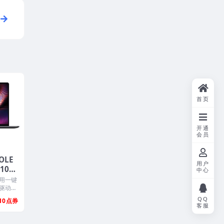
首页
开通
会员
OLE
用户
s10系
中心
像
用一键
驱动和
..
QQ
10
客服