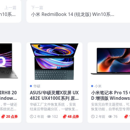
上一篇
下一篇
in10系统
小米 RedmiBook 14 (锐龙版) Win10系统
系统镜像
原厂oem系统镜像
华硕
小米
RH8 20
ASUS/华硕灵耀X双屏 UX
小米笔记本 Pro 15 
indows
482E UX4100E系列 原
D 增强版 Window
恢复镜像
厂win10系统 工厂文件
统 原厂oem系统镜
，带一键还
华硕工厂文件恢复系统 ，安装
安装完自带主题壁纸，可
带FASUS Recovery恢复
系统状态一
结束后带隐藏分区，一键恢复，
恢复功能，自带机型专用
..
以及机器所有驱动软件。 ...
软件，将电脑恢复到出厂时.
20
2 年前
102
48
2 年前
76