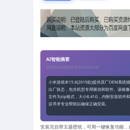
AI智能摘要
此内容由AI根据文章内容自动生成
小米游戏本15.6(2019款)提供原厂OE
出厂状态，包含机型专用驱动和软件。该镜像
文件为zip格式，大小8.41G，内附安装
议寻求专业帮助以确保正确安装。
安装完自带主题壁纸，可用一键恢复功能，