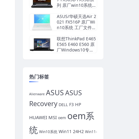
列 原厂win10系统
非工厂模式
ASUS/华硕天选Air 2
021 FX516P 原厂Wi
n10系统 工厂文件
带ASUS Recovery恢
复
联想ThinkPad E465
E565 E460 E560 原
厂Windows10专业
版 oem系统镜像下
载
热门标签
ASUS
ASUS
Alienware
Recovery
HP
DELL
F3
oem系
HUAWEI
MSI
oem
统
Win11 24H2
Win10系统
Win11-