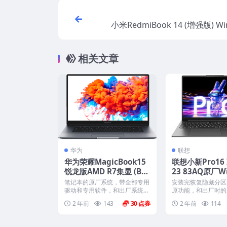
小米RedmiBook 14 (增强版) W
原厂oem
相关文章
华为
联想
华为荣耀MagicBook15
联想小新Pro16 I
锐龙版AMD R7集显 (Bo
23 83AQ原厂W
h-WAP9HNR) Win10家
11家庭中文版
笔记本的原厂系统，带全部专用
安装完恢复隐藏分区
庭版 原厂oem系统
原厂oem系统
驱动和专用软件，和出厂系统一
原功能，和出厂时的
摸一样。不带一键还原功能...
模一样。 机型(MTM).
2 年前
143
30
2 年前
114