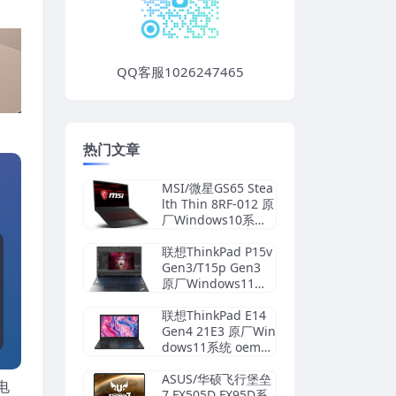
QQ客服1026247465
热门文章
MSI/微星GS65 Stea
lth Thin 8RF-012 原
厂Windows10系统
oem系统 带F3一键
恢复
联想ThinkPad P15v
Gen3/T15p Gen3
原厂Windows11系
统 oem系统镜像下
载
联想ThinkPad E14
Gen4 21E3 原厂Win
dows11系统 oem系
统镜像下载
ASUS/华硕飞行堡垒
电
7 FX505D FX95D系