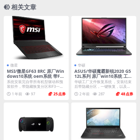
相关文章
微星
华硕
MSI/微星GF63 8RC 原厂Win
ASUS/华硕魔霸新锐2020 G5
dows10系统 oem系统 带F3
12L系列 原厂win10系统 工厂
一键恢复
文件 带F12 ASUS Recovery
系统安装完自带所有机型驱动和预
华硕工厂文件恢复系统 ，安装结束
恢复
装软件，带隐藏恢复分区和F3一键
后带隐藏分区，一键恢复，以及机
还原，恢复到新机开...
器所有驱动软件。 ...
1 年前
97
25
2 年前
287
48