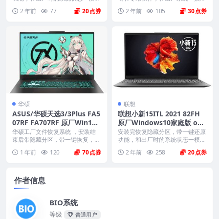
样。 机型(MTM)...
样。不带一键还原功能...
2 年前
77
20
2 年前
105
30
华硕
联想
ASUS/华硕天选3/3Plus FA5
联想小新15ITL 2021 82FH
07RF FA707RF 原厂Win11
原厂Windows10家庭版 oe
22H2专业版系统 工厂文件
m系统镜像下载
华硕工厂文件恢复系统 ，安装结
安装完恢复隐藏分区，带一键还原
带ASUS Recovery恢复
束后带隐藏分区，带一键恢复，以
功能，和出厂时的系统状态一模一
及机器所有的驱动和软...
样。 机型(MTM)...
1 年前
120
70
2 年前
258
20
作者信息
BIO系统
等级
普通用户