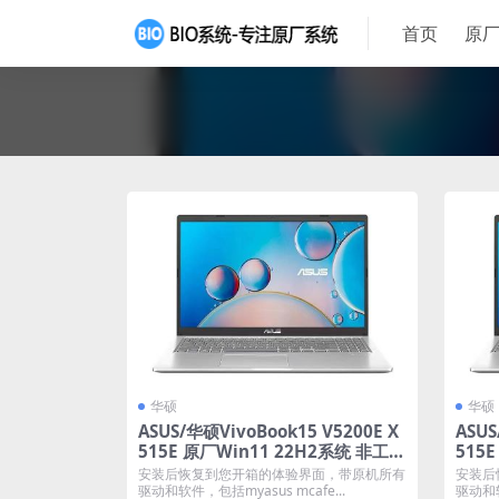
首页
原厂
华硕
华硕
ASUS/华硕VivoBook15 V5200E X
ASUS
515E 原厂Win11 22H2系统 非工厂
515
模式
模式
安装后恢复到您开箱的体验界面，带原机所有
安装后
驱动和软件，包括myasus mcafe...
驱动和软