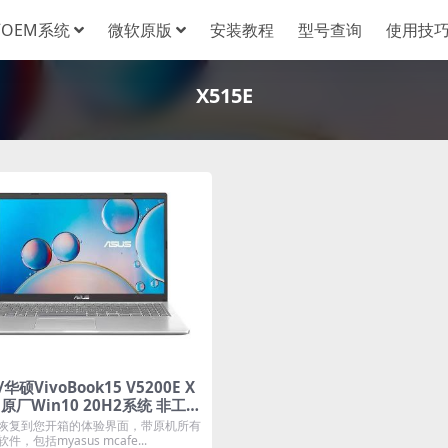
OEM系统
微软原版
安装教程
型号查询
使用技
X515E
/华硕VivoBook15 V5200E X
E 原厂Win10 20H2系统 非工厂
恢复到您开箱的体验界面，带原机所有
件，包括myasus mcafe...