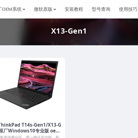
厂OEM系统
微软原版
安装教程
型号查询
使用技巧
X13-Gen1
hinkPad T14s-Gen1/X13-G
 原厂Windows10专业版 oem
镜像下载
恢复隐藏分区，带一键还原功能，和