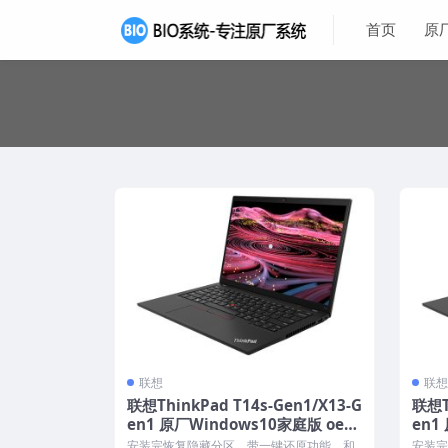
首页
原
联想
联想
联想ThinkPad T14s-Gen1/X13-G
联想T
en1 原厂Windows10家庭版 oem
en1
系统镜像下载
系统
安装完恢复隐藏分区，带一键还原功能，和
安装完