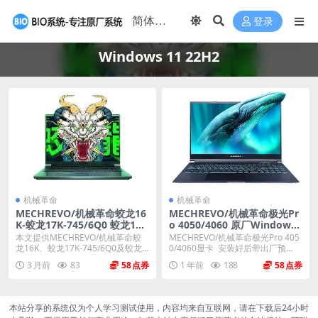
登录
Windows 11 22H2
机械革命
机械革命
MECHREVO/机械革命蛟龙16
MECHREVO/机械革命极光Pr
K-蛟龙17K-745/6Q0 蛟龙17K
o 4050/4060 原厂Windows
S 原厂Windows 11 22H2恢
11 22H2 恢复系统镜像下载
本文提供MECHREVO/机械革命蛟
MECHREVO/机械革命极光Pro 405
复系统镜像下载
龙16K、蛟龙17K-745/6Q0及蛟龙
0/4060显卡 安装好后带出厂预...
1...
3 月前
83
58
1 年前
188
58
本站分享的系统仅为个人学习测试使用，内容均来自互联网，请在下载后24小时