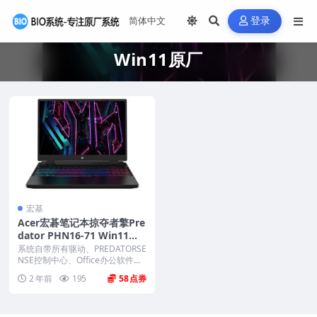
登录
Win11原厂
宏基
Acer宏碁笔记本掠夺者擎Pre
dator PHN16-71 Win11原
厂oem系统 工厂模式 恢复出
系统自带所有驱动、PREDATORSE
厂系统
NSE控制中心、Office办公软件、
出厂...
2 年前
195
58