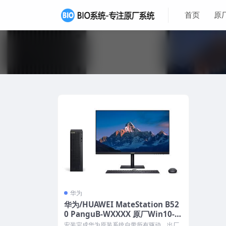
首页
原
华为
华为/HUAWEI MateStation B52
0 PanguB-WXXXX 原厂Win10-2
1H1系统 工厂文件 带F10智能还原
安装完成华为原装系统自带所有驱动、出厂