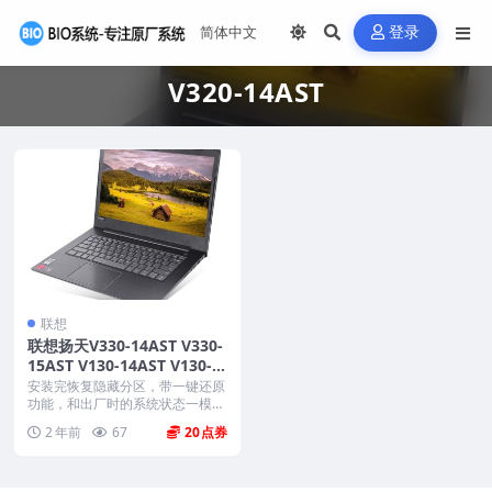
登录
V320-14AST
联想
联想扬天V330-14AST V330-
15AST V130-14AST V130-1
5AST V320-14AST V140-14
安装完恢复隐藏分区，带一键还原
AST 原厂Windows10家庭版
功能，和出厂时的系统状态一模一
样。 支持型号：V3...
oem系统镜像下载
2 年前
67
20