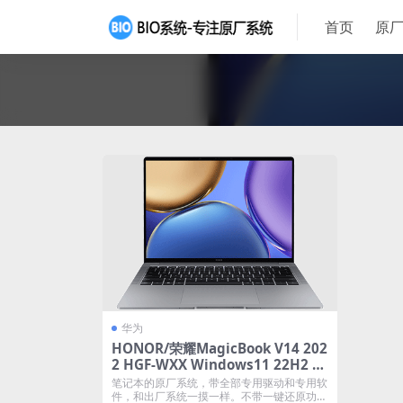
首页
原厂
华为
HONOR/荣耀MagicBook V14 202
2 HGF-WXX Windows11 22H2 家
庭版 原厂oem系统
笔记本的原厂系统，带全部专用驱动和专用软
件，和出厂系统一摸一样。不带一键还原功