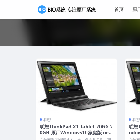
首页
原
联想
联想
联想ThinkPad X1 Tablet 20GG 2
联想T
0GH 原厂Windows10家庭版 oe
ndo
m系统镜像下载
载
安装完恢复隐藏分区，带一键还原功能，和
安装完