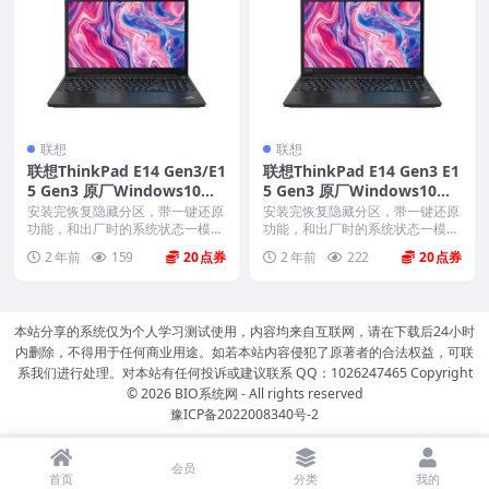
联想
联想
联想ThinkPad E14 Gen3/E1
联想ThinkPad E14 Gen3 E1
5 Gen3 原厂Windows10专
5 Gen3 原厂Windows10家
业版 oem系统镜像下载
庭版 oem系统镜像下载
安装完恢复隐藏分区，带一键还原
安装完恢复隐藏分区，带一键还原
功能，和出厂时的系统状态一模一
功能，和出厂时的系统状态一模一
样。 机型(MTM)...
样。 机型(MTM)...
2 年前
159
20
2 年前
222
20
本站分享的系统仅为个人学习测试使用，内容均来自互联网，请在下载后24小时
内删除，不得用于任何商业用途。如若本站内容侵犯了原著者的合法权益，可联
系我们进行处理。对本站有任何投诉或建议联系 QQ：1026247465 Copyright
© 2026
BIO系统网
- All rights reserved
豫ICP备2022008340号-2
会员
首页
分类
我的