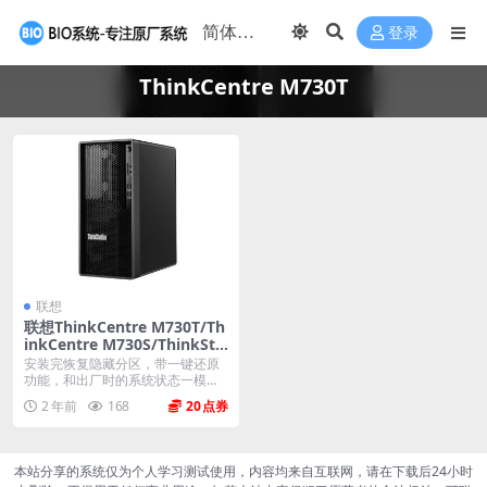
登录
ThinkCentre M730T
联想
联想ThinkCentre M730T/Th
inkCentre M730S/ThinkSta
tion K 原厂Windows10家庭
安装完恢复隐藏分区，带一键还原
版 oem系统镜像下载
功能，和出厂时的系统状态一模一
样。 机型(MTM)...
2 年前
168
20
本站分享的系统仅为个人学习测试使用，内容均来自互联网，请在下载后24小时