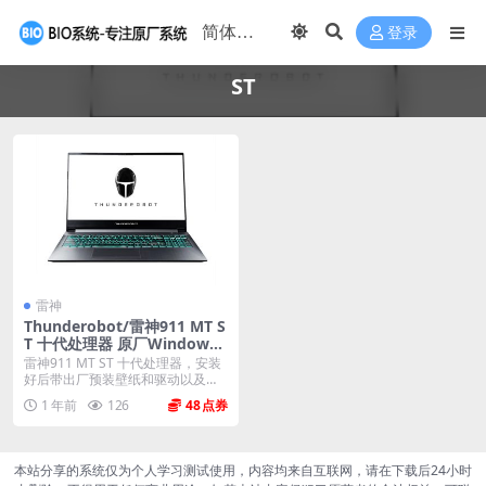
登录
ST
雷神
Thunderobot/雷神911 MT S
T 十代处理器 原厂Windows1
0 21H2恢复系统镜像下载
雷神911 MT ST 十代处理器，安装
好后带出厂预装壁纸和驱动以及控
制台 系统...
1 年前
126
48
本站分享的系统仅为个人学习测试使用，内容均来自互联网，请在下载后24小时