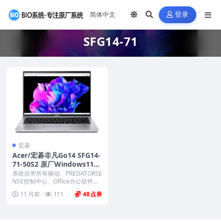
登录
SFG14-71
宏基
Acer/宏碁非凡Go14 SFG14-
71-50S2 原厂Windows11系
统 工厂文件 带一键恢复
系统自带所有驱动、PREDATORSE
NSE控制中心、Office办公软件、
出厂...
11 月前
111
48