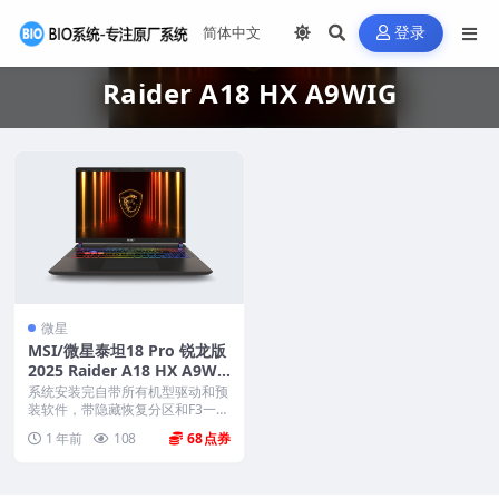
登录
Raider A18 HX A9WIG
微星
MSI/微星泰坦18 Pro 锐龙版
2025 Raider A18 HX A9WI
G 原厂Windows11系统 工厂
系统安装完自带所有机型驱动和预
文件 带F3一键还原
装软件，带隐藏恢复分区和F3一键
还原，系统恢复到新...
1 年前
108
68