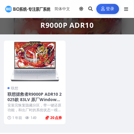
登录
R9000P ADR10
联想
联想拯救者R9000P ADR10 2
025款 83LV 原厂Windows1
1家庭版 oem系统镜像下载
安装完恢复隐藏分区，带一键还原
功能，和出厂时的系统状态一模一
样。 机型(MTM)...
1 年前
149
20