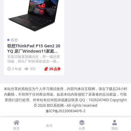
联想
联想ThinkPad P15 Gen2 20
YQ 原厂Windows11家庭版
oem系统镜像下载
安装完恢复隐藏分区，带一键还原
功能，和出厂时的系统状态一模一
样。 机型(MTM)...
2 年前
372
20
本站分享的系统仅为个人学习测试使用，内容均来自互联网，请在下载后24小时
内删除，不得用于任何商业用途。如若本站内容侵犯了原著者的合法权益，可联
系我们进行处理。对本站有任何投诉或建议联系 QQ：1026247465 Copyright
© 2026
BIO系统网
- All rights reserved
豫ICP备2022008340号-2
会员
首页
分类
我的