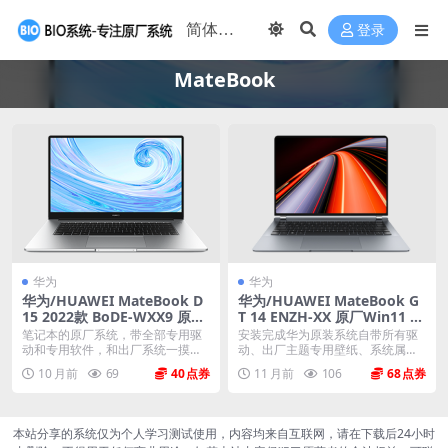
登录
MateBook
华为
华为
华为/HUAWEI MateBook D
华为/HUAWEI MateBook G
15 2022款 BoDE-WXX9 原厂
T 14 ENZH-XX 原厂Win11 22
Windows11系统 原厂oem系
H2系统 工厂文件 带F10智能
笔记本的原厂系统，带全部专用驱
安装完成华为原装系统自带所有驱
统
还原
动和专用软件，和出厂系统一摸一
动、出厂主题专用壁纸、系统属性
样。不带一键还原功能...
联机支持标志、Off...
10 月前
69
40
11 月前
106
68
本站分享的系统仅为个人学习测试使用，内容均来自互联网，请在下载后24小时