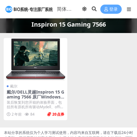
登录
Inspiron 15 Gaming 7566
戴尔
戴尔/DELL灵越Inspiron 15 G
aming 7566 原厂Windows1
0系统 oem系统 不带F12功能
装后恢复到您开箱的体验界面，包
括所有原机所有驱动Mydell、offic
e、mc...
2 年前
84
20
本站分享的系统仅为个人学习测试使用，内容均来自互联网，请在下载后24小时